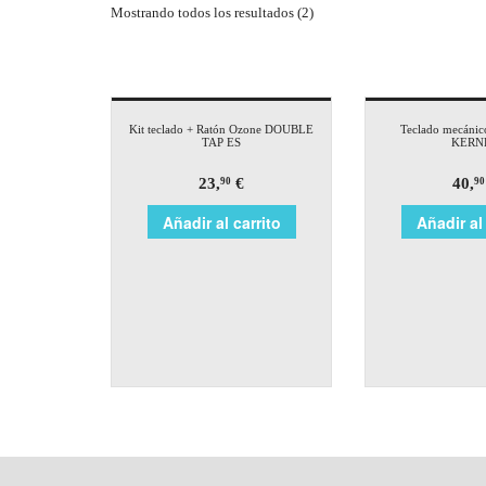
Mostrando todos los resultados (2)
Kit teclado + Ratón Ozone DOUBLE
Teclado mecáni
TAP ES
KERN
23,
€
40,
90
90
Añadir al carrito
Añadir al 