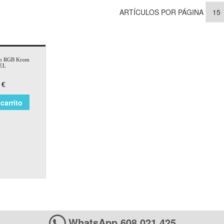
ARTÍCULOS POR PÁGINA
co RGB Krom
EL
€
carrito
WhatsApp 608 021 425