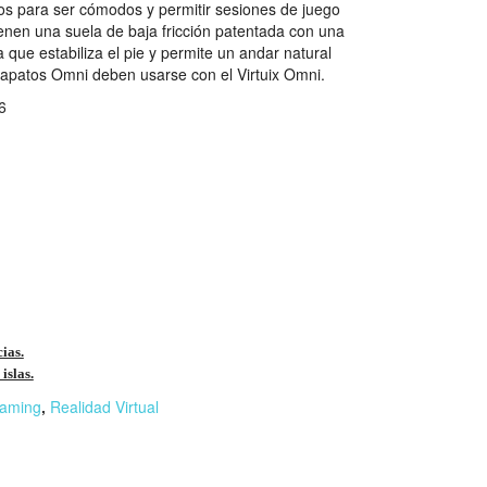
s para ser cómodos y permitir sesiones de juego
ienen una suela de baja fricción patentada con una
 que estabiliza el pie y permite un andar natural
 zapatos Omni deben usarse con el Virtuix Omni.
6
cias.
islas.
aming
,
Realidad Virtual
r
n
F