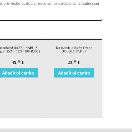
 proveedor cualquier error en los datos, o en la traducción
Smartband RAZER NABU X
Kit teclado + Ratón Ozone
gro (RZ15-01290100-R3G1)
DOUBLE TAP ES
49,
€
23,
€
90
90
Añadir al carrito
Añadir al carrito