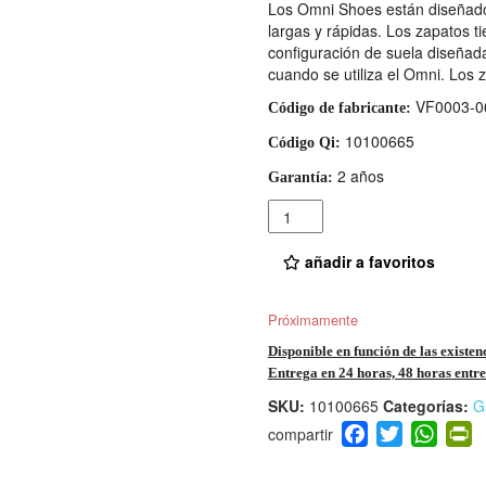
Los Omni Shoes están diseñado
largas y rápidas. Los zapatos t
configuración de suela diseñada
cuando se utiliza el Omni. Los
VF0003-0
Código de fabricante:
10100665
Código Qi:
2 años
Garantía:
Cantidad
añadir a favoritos
Próximamente
Disponible en función de las existen
Entrega en 24 horas, 48 horas entre 
SKU:
10100665
Categorías:
G
F
T
W
P
a
wi
h
i
c
tt
at
t