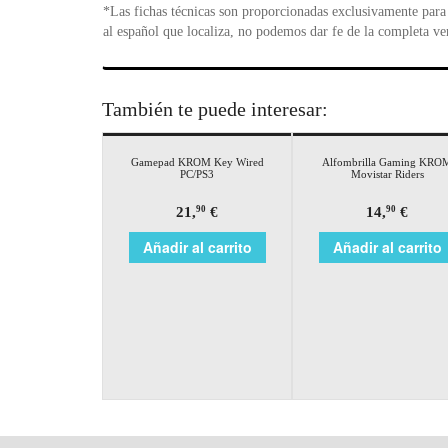
*Las fichas técnicas son proporcionadas exclusivamente para 
al español que localiza, no podemos dar fe de la completa ve
También te puede interesar:
Gamepad KROM Key Wired
Alfombrilla Gaming KRO
PC/PS3
Movistar Riders
21,
€
14,
€
90
90
Añadir al carrito
Añadir al carrito