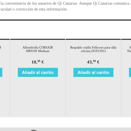
la conveniencia de los usuarios de Qi Canarias. Aunque Qi Canarias comunica al
racidad o corrección de esta información.
M
Alfombrilla CORSAIR
Respaldo rejilla Fellowes para silla
MM100 Medium
oficina (9191301)
Ne
10,
€
43,
€
90
90
Añadir al carrito
Añadir al carrito