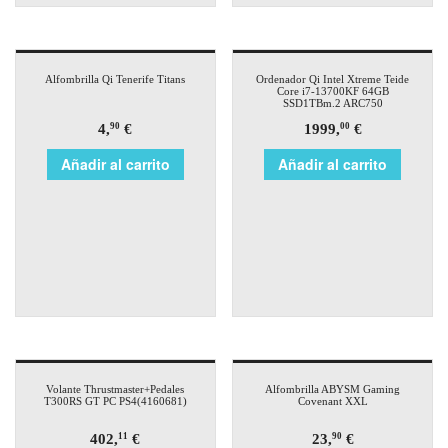
Alfombrilla Qi Tenerife Titans
Ordenador Qi Intel Xtreme Teide
Core i7-13700KF 64GB
SSD1TBm.2 ARC750
4,
€
1999,
€
90
00
Añadir al carrito
Añadir al carrito
Volante Thrustmaster+Pedales
Alfombrilla ABYSM Gaming
T300RS GT PC PS4(4160681)
Covenant XXL
402,
€
23,
€
11
90