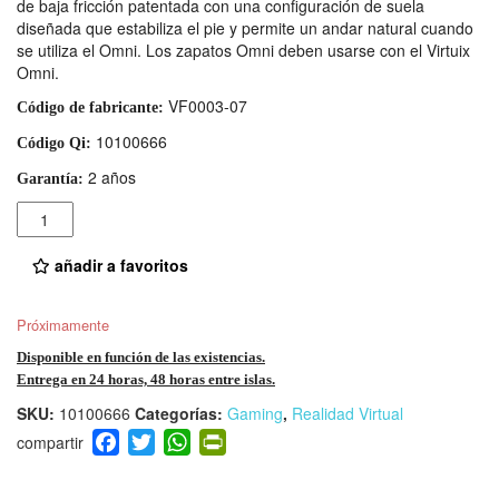
de baja fricción patentada con una configuración de suela
diseñada que estabiliza el pie y permite un andar natural cuando
se utiliza el Omni. Los zapatos Omni deben usarse con el Virtuix
Omni.
VF0003-07
Código de fabricante:
10100666
Código Qi:
2 años
Garantía:
Cantidad
añadir a favoritos
Próximamente
Disponible en función de las existencias.
Entrega en 24 horas, 48 horas entre islas.
SKU:
10100666
Categorías:
Gaming
,
Realidad Virtual
F
T
W
Pr
a
wi
h
in
c
tt
at
tF