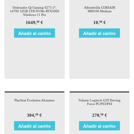
Ordenador Qi Gaming 0275 i7-
Alfombrilla CORSAIR
14700 32GB 2TB NVMe RTX5060
MM100 Medium
Windows 11 Pro
1649,
€
10,
€
90
90
Añadir al carrito
Añadir al carrito
PlaySeat Evolution Alcantara
Volante Logitech G29 Driving
Force PC/PS3/PS4
304,
€
270,
€
90
90
Añadir al carrito
Añadir al carrito