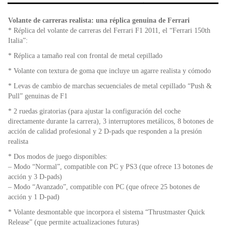
b
A
e
o
p
n
Volante de carreras realista: una réplica genuina de Ferrari
o
p
dl
* Réplica del volante de carreras del Ferrari F1 2011, el “Ferrari 150th
k
y
Italia”:
* Réplica a tamaño real con frontal de metal cepillado
* Volante con textura de goma que incluye un agarre realista y cómodo
* Levas de cambio de marchas secuenciales de metal cepillado “Push &
Pull” genuinas de F1
* 2 ruedas giratorias (para ajustar la configuración del coche
directamente durante la carrera), 3 interruptores metálicos, 8 botones de
acción de calidad profesional y 2 D-pads que responden a la presión
realista
* Dos modos de juego disponibles:
– Modo “Normal”, compatible con PC y PS3 (que ofrece 13 botones de
acción y 3 D-pads)
– Modo “Avanzado”, compatible con PC (que ofrece 25 botones de
acción y 1 D-pad)
* Volante desmontable que incorpora el sistema “Thrustmaster Quick
Release” (que permite actualizaciones futuras)