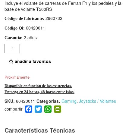
Incluye el volante de carreras de Ferrari F1 y los pedales y la
base de volante T500RS
2960732
Código de fabricante:
60420011
Código Qi:
2 años
Garantía:
Cantidad
añadir a favoritos
Próximamente
Disponible en función de las existencias.
Entrega en 24 horas, 48 horas entre islas.
SKU:
60420011
Categorías:
Gaming
,
Joysticks / Volantes
F
T
W
Pr
a
wi
h
in
c
tt
at
tF
e
er
s
ri
Características Técnicas