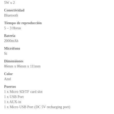
o
p
dl
5W x 2
k
y
Conectividad
Bluetooth
Tiempo de reproducción
5 – 3 Horas
Batería
2000mAh
Micrófono
Si
Dimensiones
86mm x 86mm x 111mm
Color
Azul
Puertos
1 x Micro SD/TF card slot
1 x USB Port
1 x AUX-in
1 x Micro USB Port (DC 5V recharging port)