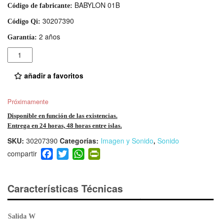
BABYLON 01B
Código de fabricante:
30207390
Código Qi:
2 años
Garantía:
Cantidad
añadir a favoritos
Próximamente
Disponible en función de las existencias.
Entrega en 24 horas, 48 horas entre islas.
SKU:
30207390
Categorías:
Imagen y Sonido
,
Sonido
F
T
W
Pr
a
wi
h
in
c
tt
at
tF
e
er
s
ri
Características Técnicas
b
A
e
o
p
n
Salida W