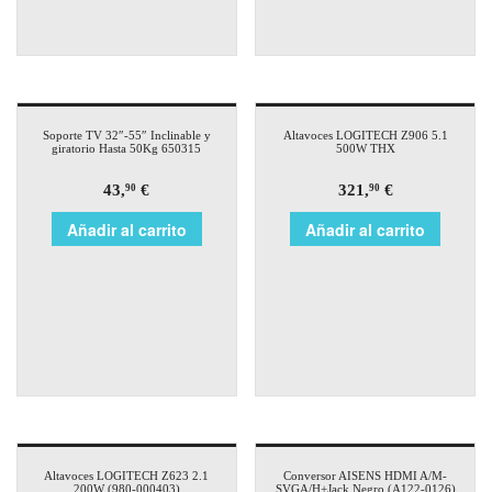
Soporte TV 32″-55″ Inclinable y
Altavoces LOGITECH Z906 5.1
giratorio Hasta 50Kg 650315
500W THX
43,
€
321,
€
90
90
Añadir al carrito
Añadir al carrito
Altavoces LOGITECH Z623 2.1
Conversor AISENS HDMI A/M-
200W (980-000403)
SVGA/H+Jack Negro (A122-0126)