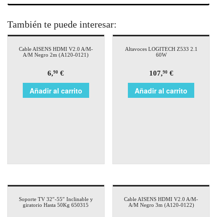
También te puede interesar:
Cable AISENS HDMI V2.0 A/M-
Altavoces LOGITECH Z533 2.1
A/M Negro 2m (A120-0121)
60W
6,
€
107,
€
90
90
Añadir al carrito
Añadir al carrito
Soporte TV 32″-55″ Inclinable y
Cable AISENS HDMI V2.0 A/M-
giratorio Hasta 50Kg 650315
A/M Negro 3m (A120-0122)