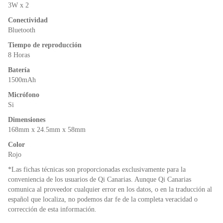
o
p
dl
3W x 2
k
y
Conectividad
Bluetooth
Tiempo de reproducción
8 Horas
Batería
1500mAh
Micrófono
Si
Dimensiones
168mm x 24.5mm x 58mm
Color
Rojo
*Las fichas técnicas son proporcionadas exclusivamente para la
conveniencia de los usuarios de Qi Canarias. Aunque Qi Canarias
comunica al proveedor cualquier error en los datos, o en la traducción al
español que localiza, no podemos dar fe de la completa veracidad o
corrección de esta información.