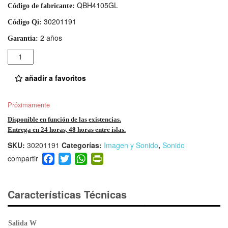
QBH4105GL
Código de fabricante:
30201191
Código Qi:
2 años
Garantía:
Cantidad
añadir a favoritos
Próximamente
Disponible en función de las existencias.
Entrega en 24 horas, 48 horas entre islas.
SKU:
30201191
Categorías:
Imagen y Sonido
,
Sonido
F
T
W
Pr
a
wi
h
in
c
tt
at
tF
e
er
s
ri
Características Técnicas
b
A
e
o
p
n
Salida W