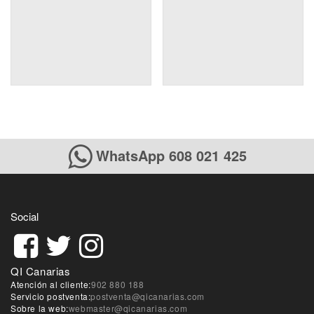
WhatsApp 608 021 425
Social
QI Canarias
Atención al cliente:
902 880 188
Servicio postventa:
postventa@qicanarias.com
Sobre la web:
webmaster@qicanarias.com