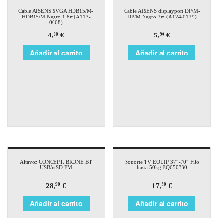
Cable AISENS SVGA HDB15/M-
Cable AISENS displayport DP/M-
HDB15/M Negro 1.8m(A113-
DP/M Negro 2m (A124-0129)
0068)
4,
€
5,
€
90
90
Añadir al carrito
Añadir al carrito
Altavoz CONCEPT. BRONE BT
Soporte TV EQUIP 37″-70″ Fijo
USB/mSD FM
hasta 50kg EQ650330
28,
€
17,
€
90
90
Añadir al carrito
Añadir al carrito