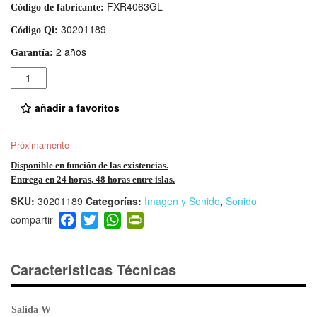
FXR4063GL
Código de fabricante:
30201189
Código Qi:
2 años
Garantía:
Cantidad
añadir a favoritos
Próximamente
Disponible en función de las existencias.
Entrega en 24 horas, 48 horas entre islas.
SKU:
30201189
Categorías:
Imagen y Sonido
,
Sonido
F
T
W
Pr
a
wi
h
in
c
tt
at
tF
e
er
s
ri
Características Técnicas
b
A
e
o
p
n
Salida W