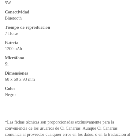
o
p
dl
5W
k
y
Conectividad
Bluetooth
Tiempo de reproducción
7 Horas
Batería
1200mAh
Micrófono
Si
Dimensiones
60 x 60 x 93 mm
Color
Negro
*Las fichas técnicas son proporcionadas exclusivamente para la
conveniencia de los usuarios de Qi Canarias. Aunque Qi Canarias
comunica al proveedor cualquier error en los datos, o en la traducción al