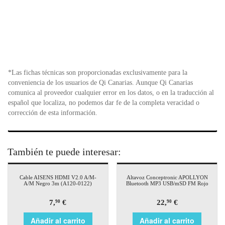
*Las fichas técnicas son proporcionadas exclusivamente para la
conveniencia de los usuarios de Qi Canarias. Aunque Qi Canarias
comunica al proveedor cualquier error en los datos, o en la traducción al
español que localiza, no podemos dar fe de la completa veracidad o
corrección de esta información.
También te puede interesar:
Cable AISENS HDMI V2.0 A/M-
Altavoz Conceptronic APOLLYON
A/M Negro 3m (A120-0122)
Bluetooth MP3 USB/mSD FM Rojo
7,
€
22,
€
90
90
Añadir al carrito
Añadir al carrito