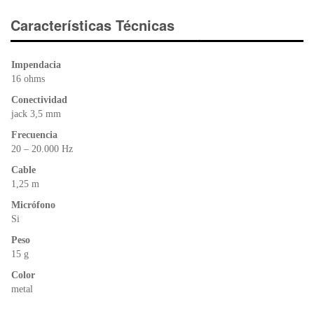
c
tt
at
tF
e
er
s
ri
Características Técnicas
b
A
e
o
p
n
Impendacia
o
p
dl
16 ohms
k
y
Conectividad
jack 3,5 mm
Frecuencia
20 – 20.000 Hz
Cable
1,25 m
Micrófono
Si
Peso
15 g
Color
metal