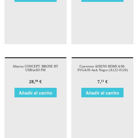
Altavoz CONCEPT. BRONE BT
Conversor AISENS HDMI A/M-
USB/mSD FM
SVGA/H+Jack Negro (A122-0126)
28,
€
7,
€
90
11
Añadir al carrito
Añadir al carrito