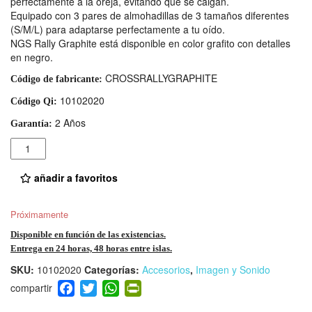
perfectamente a la oreja, evitando que se caigan.
Equipado con 3 pares de almohadillas de 3 tamaños diferentes
(S/M/L) para adaptarse perfectamente a tu oído.
NGS Rally Graphite está disponible en color grafito con detalles
en negro.
CROSSRALLYGRAPHITE
Código de fabricante:
10102020
Código Qi:
2 Años
Garantía:
Cantidad
añadir a favoritos
Próximamente
Disponible en función de las existencias.
Entrega en 24 horas, 48 horas entre islas.
SKU:
10102020
Categorías:
Accesorios
,
Imagen y Sonido
F
T
W
Pr
a
wi
h
in