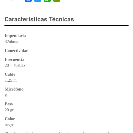
a
wi
h
in
c
tt
at
tF
e
er
s
ri
Características Técnicas
b
A
e
o
p
n
Impendacia
o
p
dl
32ohms
k
y
Conectividad
Frecuencia
20 – 40KHz
Cable
1.25 m
Micrófono
si
Peso
20 gr
Color
negro