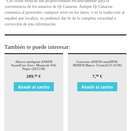
*Las fichas técnicas son proporcionadas exclusivamente para la
conveniencia de los usuarios de Qi Canarias. Aunque Qi Canarias
comunica al proveedor cualquier error en los datos, o en la traducción al
español que localiza, no podemos dar fe de la completa veracidad o
corrección de esta información.
También te puede interesar:
Altavoz inteligente ANKER
Conversor AISENS miniDP/M-
SoundCore Zero+ Bluetooth Wifi
HDMI/H Blanco 15cm(A125-0138)
Negro (Z6111B)
209,
€
7,
€
90
90
Añadir al carrito
Añadir al carrito