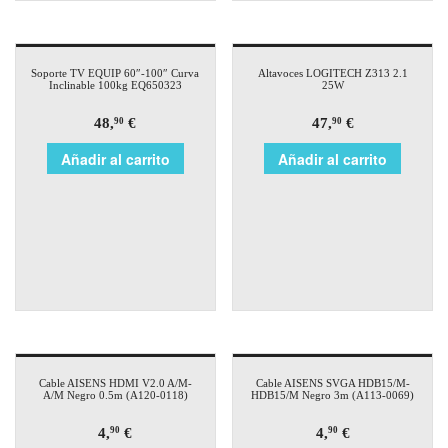
Soporte TV EQUIP 60″-100″ Curva
Altavoces LOGITECH Z313 2.1
Inclinable 100kg EQ650323
25W
48,
€
47,
€
90
90
Añadir al carrito
Añadir al carrito
Cable AISENS HDMI V2.0 A/M-
Cable AISENS SVGA HDB15/M-
A/M Negro 0.5m (A120-0118)
HDB15/M Negro 3m (A113-0069)
4,
€
4,
€
90
90