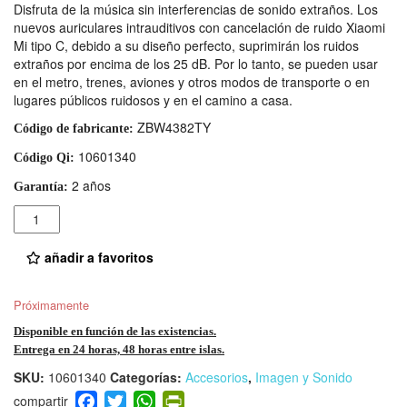
Disfruta de la música sin interferencias de sonido extraños. Los
nuevos auriculares intrauditivos con cancelación de ruido Xiaomi
Mi tipo C, debido a su diseño perfecto, suprimirán los ruidos
extraños por encima de los 25 dB. Por lo tanto, se pueden usar
en el metro, trenes, aviones y otros modos de transporte o en
lugares públicos ruidosos y en el camino a casa.
ZBW4382TY
Código de fabricante:
10601340
Código Qi:
2 años
Garantía:
Cantidad
añadir a favoritos
Próximamente
Disponible en función de las existencias.
Entrega en 24 horas, 48 horas entre islas.
SKU:
10601340
Categorías:
Accesorios
,
Imagen y Sonido
F
T
W
Pr