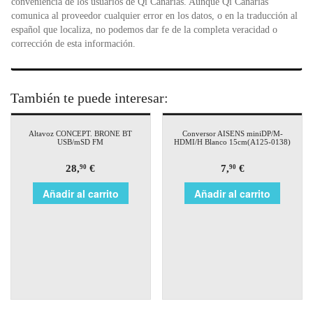
conveniencia de los usuarios de Qi Canarias. Aunque Qi Canarias
comunica al proveedor cualquier error en los datos, o en la traducción al
español que localiza, no podemos dar fe de la completa veracidad o
corrección de esta información.
También te puede interesar:
Altavoz CONCEPT. BRONE BT
Conversor AISENS miniDP/M-
USB/mSD FM
HDMI/H Blanco 15cm(A125-0138)
28,
€
7,
€
90
90
Añadir al carrito
Añadir al carrito