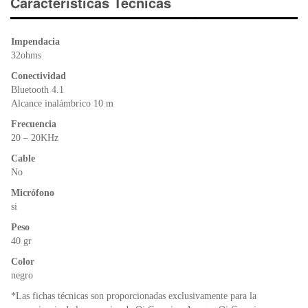
e
er
s
ri
Características Técnicas
b
A
e
o
p
n
Impendacia
o
p
dl
32ohms
k
y
Conectividad
Bluetooth 4.1
Alcance inalámbrico 10 m
Frecuencia
20 – 20KHz
Cable
No
Micrófono
si
Peso
40 gr
Color
negro
*Las fichas técnicas son proporcionadas exclusivamente para la