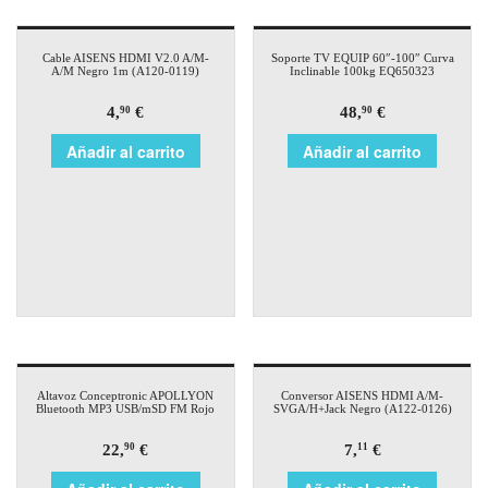
Cable AISENS HDMI V2.0 A/M-
Soporte TV EQUIP 60″-100″ Curva
A/M Negro 1m (A120-0119)
Inclinable 100kg EQ650323
4,
€
48,
€
90
90
Añadir al carrito
Añadir al carrito
Altavoz Conceptronic APOLLYON
Conversor AISENS HDMI A/M-
Bluetooth MP3 USB/mSD FM Rojo
SVGA/H+Jack Negro (A122-0126)
22,
€
7,
€
90
11