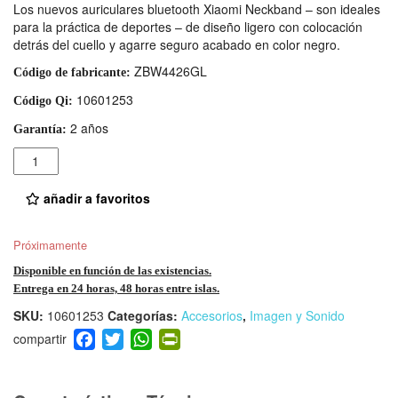
Los nuevos auriculares bluetooth Xiaomi Neckband – son ideales
para la práctica de deportes – de diseño ligero con colocación
detrás del cuello y agarre seguro acabado en color negro.
ZBW4426GL
Código de fabricante:
10601253
Código Qi:
2 años
Garantía:
Cantidad
añadir a favoritos
Próximamente
Disponible en función de las existencias.
Entrega en 24 horas, 48 horas entre islas.
SKU:
10601253
Categorías:
Accesorios
,
Imagen y Sonido
F
T
W
Pr
a
wi
h
in
c
tt
at
tF