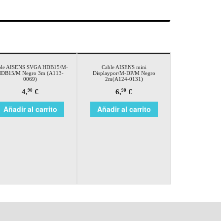
ble AISENS SVGA HDB15/M-
Cable AISENS mini
DB15/M Negro 3m (A113-
Displaypor/M-DP/M Negro
0069)
2m(A124-0131)
4,
€
6,
€
90
90
Añadir al carrito
Añadir al carrito