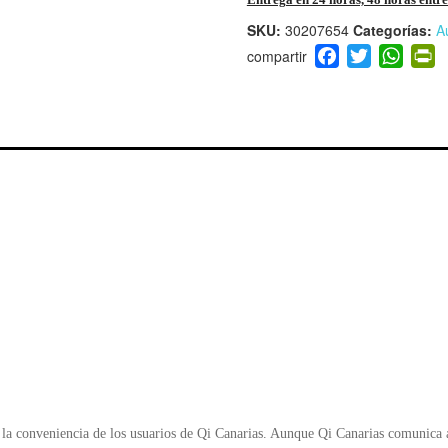
SKU:
30207654
Categorías:
A
F
T
W
P
a
wi
h
i
c
tt
at
t
e
er
s
ri
b
A
e
o
p
n
o
p
d
k
y
la conveniencia de los usuarios de Qi Canarias. Aunque Qi Canarias comunica al