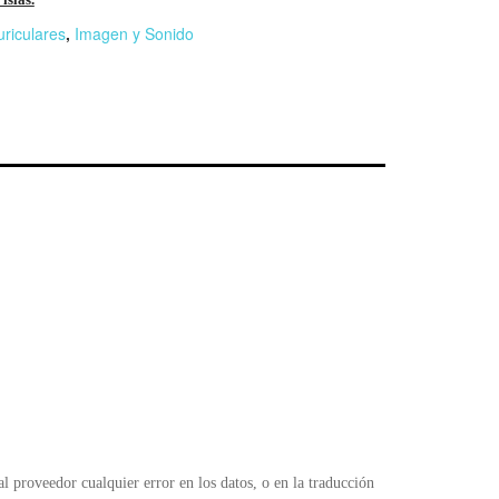
uriculares
,
Imagen y Sonido
r
n
F
l
 proveedor cualquier error en los datos, o en la traducción