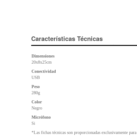
Características Técnicas
Dimensiones
20x8x25cm
Conectividad
USB
Peso
280g
Color
Negro
Micrófono
Si
*Las fichas técnicas son proporcionadas exclusivamente para 