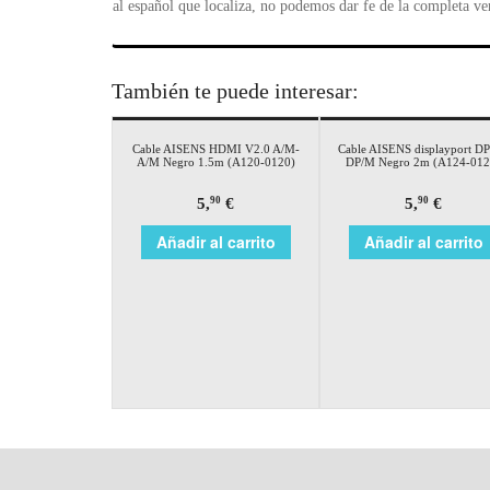
al español que localiza, no podemos dar fe de la completa ve
También te puede interesar:
Cable AISENS HDMI V2.0 A/M-
Cable AISENS displayport D
A/M Negro 1.5m (A120-0120)
DP/M Negro 2m (A124-012
5,
€
5,
€
90
90
Añadir al carrito
Añadir al carrito