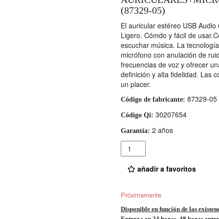
(87329-05)
El auricular estéreo USB Audio 
Ligero. Cómdo y fácil de usar.Co
escuchar música. La tecnología
micrófono con anulación de ruid
frecuencias de voz y ofrecer un
definición y alta fidelidad. L
un placer.
87329-05
Código de fabricante:
30207654
Código Qi:
2 años
Garantía:
Cantidad
añadir a favoritos
Próximamente
Disponible en función de las existen
Entrega en 24 horas, 48 horas entre 