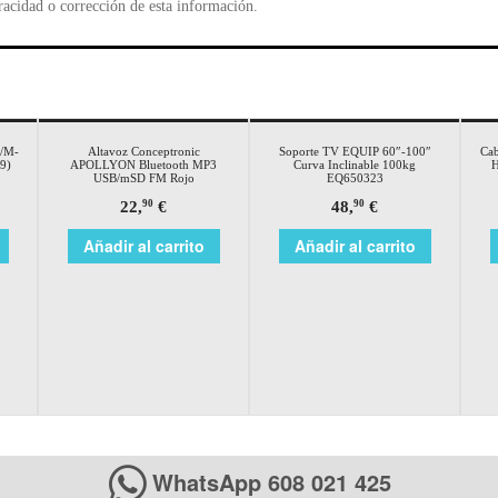
racidad o corrección de esta información.
P/M-
Altavoz Conceptronic
Soporte TV EQUIP 60″-100″
Ca
9)
APOLLYON Bluetooth MP3
Curva Inclinable 100kg
H
USB/mSD FM Rojo
EQ650323
22,
€
48,
€
90
90
Añadir al carrito
Añadir al carrito
WhatsApp 608 021 425