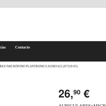
cias
Contacto
RES+MICRÓFONO PLANTRONICS AUDIO 622 (87329-05)
26,
€
90
AURICULARES+MICRÓ