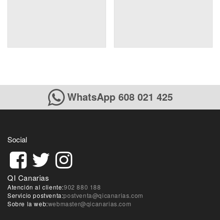
WhatsApp 608 021 425
Social
QI Canarias
Atención al cliente:
902 880 188
Servicio postventa:
postventa@qicanarias.com
Sobre la web:
webmaster@qicanarias.com