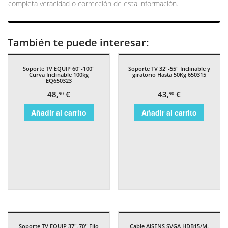
completa veracidad o corrección de esta información.
También te puede interesar:
Soporte TV EQUIP 60″-100″
Soporte TV 32″-55″ Inclinable y
Curva Inclinable 100kg
giratorio Hasta 50Kg 650315
EQ650323
48,
€
43,
€
90
90
Añadir al carrito
Añadir al carrito
Soporte TV EQUIP 37″-70″ Fijo
Cable AISENS SVGA HDB15/M-