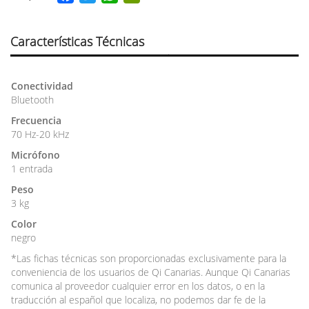
a
wi
h
in
c
tt
at
tF
e
er
s
ri
Características Técnicas
b
A
e
o
p
n
Conectividad
o
p
dl
Bluetooth
k
y
Frecuencia
70 Hz-20 kHz
Micrófono
1 entrada
Peso
3 kg
Color
negro
*Las fichas técnicas son proporcionadas exclusivamente para la
conveniencia de los usuarios de Qi Canarias. Aunque Qi Canarias
comunica al proveedor cualquier error en los datos, o en la
traducción al español que localiza, no podemos dar fe de la