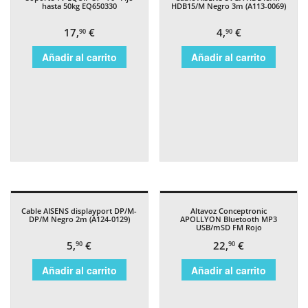
hasta 50kg EQ650330
HDB15/M Negro 3m (A113-0069)
17,
€
4,
€
90
90
Añadir al carrito
Añadir al carrito
Cable AISENS displayport DP/M-
Altavoz Conceptronic
DP/M Negro 2m (A124-0129)
APOLLYON Bluetooth MP3
USB/mSD FM Rojo
5,
€
22,
€
90
90
Añadir al carrito
Añadir al carrito