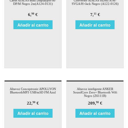
Cable AISENS mini Displaypor/M-
Conversor AISENS HDMI A/M-
DP/M Negro 2m(A124-0131)
SVGA/H+Jack Negro (A122-0126)
6,
€
7,
€
90
11
Añadir al carrito
Añadir al carrito
Altavoz Conceptronic APOLLYON
Altavoz inteligente ANKER
BluetoothMP3 USB/mSD FM Azul
SoundCore Zero+ Bluetooth Wifi
Negro (Z6111B)
22,
€
209,
€
90
90
Añadir al carrito
Añadir al carrito