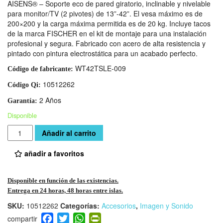
AISENS® – Soporte eco de pared giratorio, inclinable y nivelable
para monitor/TV (2 pivotes) de 13”-42”. El vesa máximo es de
200×200 y la carga máxima permitida es de 20 kg. Incluye tacos
de la marca FISCHER en el kit de montaje para una instalación
profesional y segura. Fabricado con acero de alta resistencia y
pintado con pintura electrostática para un acabado perfecto.
WT42TSLE-009
Código de fabricante:
10512262
Código Qi:
2 Años
Garantía:
Disponible
Cantidad
Añadir al carrito
añadir a favoritos
Disponible en función de las existencias.
Entrega en 24 horas, 48 horas entre islas.
SKU:
10512262
Categorías:
Accesorios
,
Imagen y Sonido
F
T
W
Pr