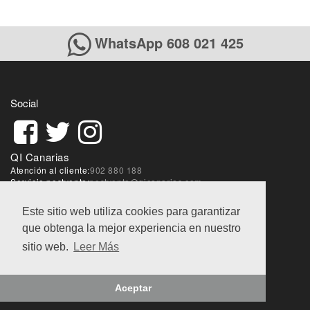
WhatsApp 608 021 425
Social
QI Canarias
Atención al cliente:
902 880 188
Servicio postventa:
postventa@qicanarias.com
Sobre la web:
webmaster@qicanarias.com
Este sitio web utiliza cookies para garantizar
que obtenga la mejor experiencia en nuestro
Condiciones de ventas
|
Aviso Legal
|
Política de
privacidad
sitio web.
Leer Más
@QI World 2018
Aceptar