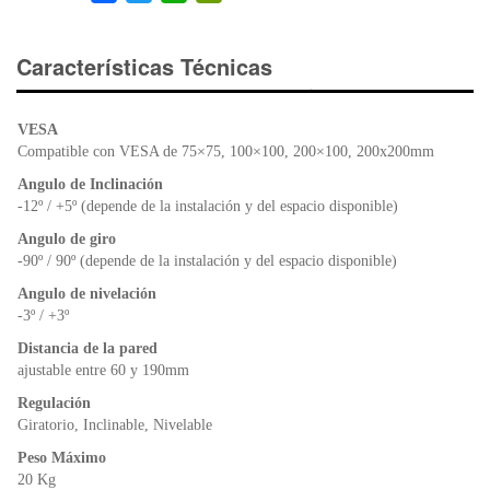
a
wi
h
in
c
tt
at
tF
e
er
s
ri
Características Técnicas
b
A
e
o
p
n
VESA
o
p
dl
Compatible con VESA de 75×75, 100×100, 200×100, 200x200mm
k
y
Angulo de Inclinación
-12º / +5º (depende de la instalación y del espacio disponible)
Angulo de giro
-90º / 90º (depende de la instalación y del espacio disponible)
Angulo de nivelación
-3º / +3º
Distancia de la pared
ajustable entre 60 y 190mm
Regulación
Giratorio, Inclinable, Nivelable
Peso Máximo
20 Kg