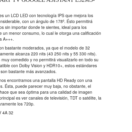
 es un LCD LED con tecnología IPS que mejora los
nsiderable, con un ángulo de 178º. Ésto permitirá
s sin importar donde te sientes, ideal para los
e un menor consumo, lo cual le otorga una calificación
ca A+++.
s son bastante moderados, ya que el modelo de 32
mente alcanza 220 nits (43 250 nits y 55 330 nits).
 muy comedido y no permitirá visualizarlo en todo su
atible con Dolby Vision y HDR10+, estos estándares
y son bastante más avanzados.
n, nos encontramos una pantalla HD Ready con una
s. Ésta, puede parecer muy baja, no obstante, el
 hace que sea óptima para una calidad de imagen
rincipal es ver canales de televisión, TDT o satélite, la
aramente los 720p.
 4A 32