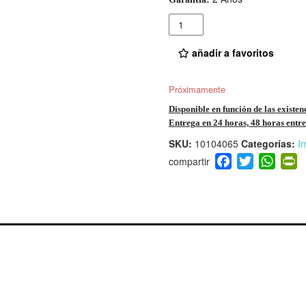
Cantidad
añadir a favoritos
Próximamente
Disponible en función de las existen
Entrega en 24 horas, 48 horas entre 
SKU:
10104065
Categorías:
I
F
T
W
P
a
wi
h
i
c
tt
at
t
e
er
s
ri
b
A
e
o
p
n
o
p
d
k
y