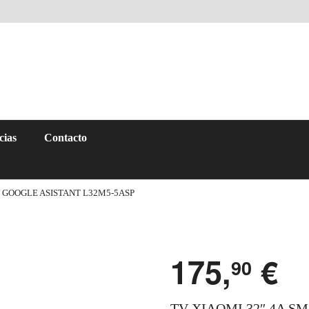
cias
Contacto
V GOOGLE ASISTANT L32M5-5ASP
175,
€
90
TV XIAOMI 32″ 4A S