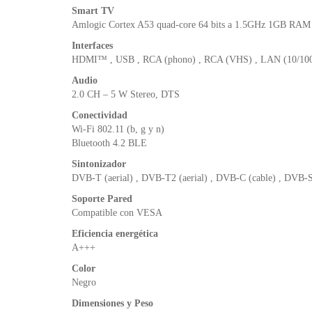
Smart TV
Amlogic Cortex A53 quad-core 64 bits a 1.5GHz 1GB RAM
Interfaces
HDMI™ , USB , RCA (phono) , RCA (VHS) , LAN (10/100 Mb
Audio
2.0 CH – 5 W Stereo, DTS
Conectividad
Wi-Fi 802.11 (b, g y n)
Bluetooth 4.2 BLE
Sintonizador
DVB-T (aerial) , DVB-T2 (aerial) , DVB-C (cable) , DVB-S
Soporte Pared
Compatible con VESA
Eficiencia energética
A+++
Color
Negro
Dimensiones y Peso