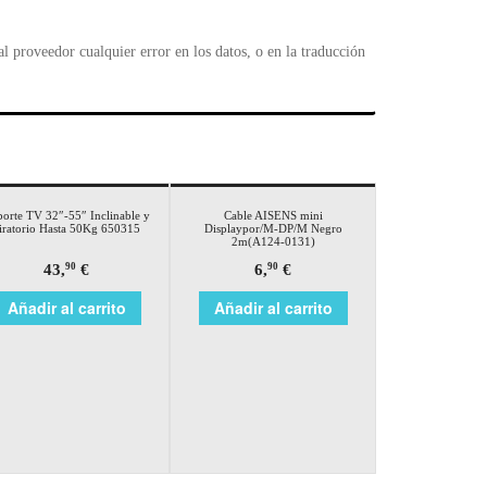
 proveedor cualquier error en los datos, o en la traducción
orte TV 32″-55″ Inclinable y
Cable AISENS mini
iratorio Hasta 50Kg 650315
Displaypor/M-DP/M Negro
2m(A124-0131)
43,
€
6,
€
90
90
Añadir al carrito
Añadir al carrito