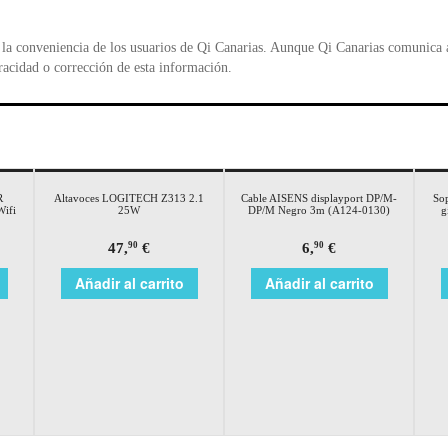
la conveniencia de los usuarios de Qi Canarias. Aunque Qi Canarias comunica al
racidad o corrección de esta información.
R
Altavoces LOGITECH Z313 2.1
Cable AISENS displayport DP/M-
Sop
Wifi
25W
DP/M Negro 3m (A124-0130)
g
47,
€
6,
€
90
90
Añadir al carrito
Añadir al carrito