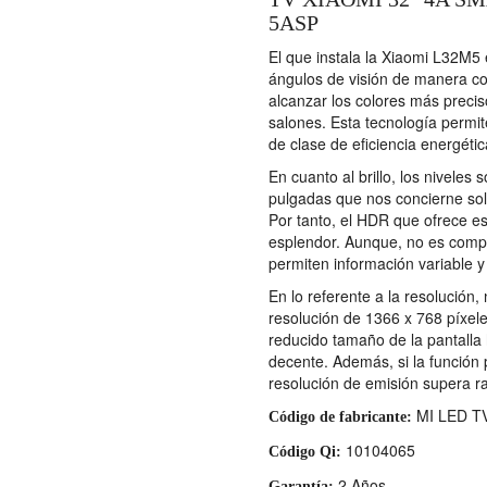
5ASP
El que instala la Xiaomi L32M5
ángulos de visión de manera co
alcanzar los colores más preciso
salones. Esta tecnología permit
de clase de eficiencia energéti
En cuanto al brillo, los nivele
pulgadas que nos concierne sola
Por tanto, el HDR que ofrece es
esplendor. Aunque, no es comp
permiten información variable 
En lo referente a la resolució
resolución de 1366 x 768 píxele
reducido tamaño de la pantalla
decente. Además, si la función p
resolución de emisión supera r
MI LED TV
Código de fabricante:
10104065
Código Qi:
2 Años
Garantía: