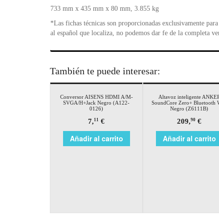
733 mm x 435 mm x 80 mm, 3.855 kg
*Las fichas técnicas son proporcionadas exclusivamente para 
al español que localiza, no podemos dar fe de la completa ve
También te puede interesar:
Conversor AISENS HDMI A/M-
Altavoz inteligente ANKE
SVGA/H+Jack Negro (A122-
SoundCore Zero+ Bluetooth 
0126)
Negro (Z6111B)
7,
€
209,
€
11
90
Añadir al carrito
Añadir al carrito