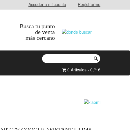
Acceder a mi cuenta
Registrarme
Busca tu punto
de venta
más cercano
0 Articulos - 0,
€
00
MART TV GOOGLE ASISTANT L32M5-