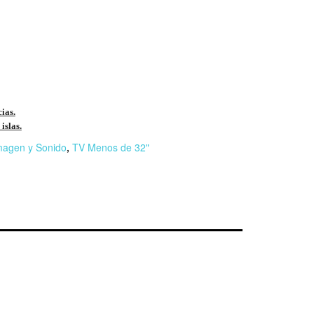
cias.
islas.
magen y Sonido
,
TV Menos de 32"
r
n
F
l