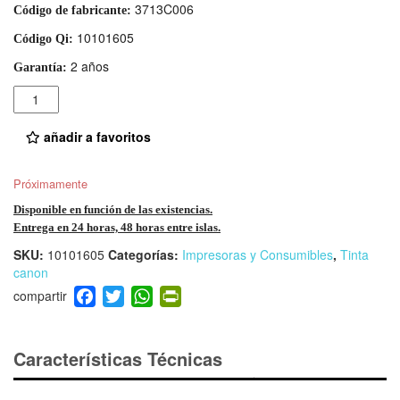
3713C006
Código de fabricante:
10101605
Código Qi:
2 años
Garantía:
Cantidad
añadir a favoritos
Próximamente
Disponible en función de las existencias.
Entrega en 24 horas, 48 horas entre islas.
SKU:
10101605
Categorías:
Impresoras y Consumibles
,
Tinta
canon
F
T
W
Pr
a
wi
h
in
c
tt
at
tF
e
er
s
ri
Características Técnicas
b
A
e