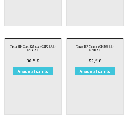
Tinta HP Cian 825pag (C2P24AE)
Tinta HP Negro (CH563EE)
N935XL
N301XL
30,
€
52,
€
90
90
Añadir al carrito
Añadir al carrito