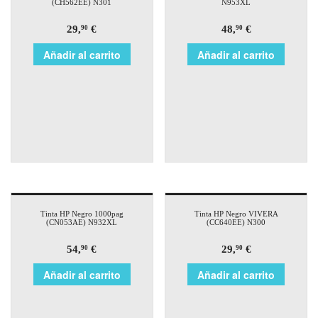
(CH562EE) N301
N953XL
29,
€
48,
€
90
90
Añadir al carrito
Añadir al carrito
Tinta HP Negro 1000pag
Tinta HP Negro VIVERA
(CN053AE) N932XL
(CC640EE) N300
54,
€
29,
€
90
90
Añadir al carrito
Añadir al carrito