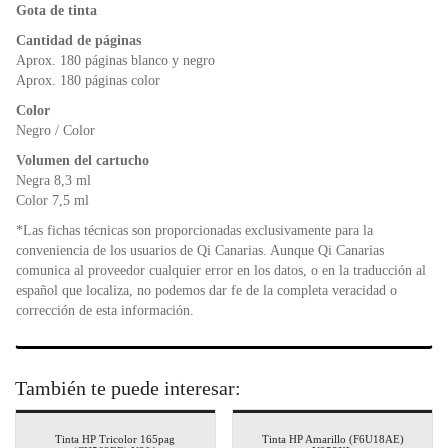
o
p
n
Gota de tinta
o
p
dl
k
y
Cantidad de páginas
Aprox. 180 páginas blanco y negro
Aprox. 180 páginas color
Color
Negro / Color
Volumen del cartucho
Negra 8,3 ml
Color 7,5 ml
*Las fichas técnicas son proporcionadas exclusivamente para la
conveniencia de los usuarios de Qi Canarias. Aunque Qi Canarias
comunica al proveedor cualquier error en los datos, o en la traducción al
español que localiza, no podemos dar fe de la completa veracidad o
corrección de esta información.
También te puede interesar:
Tinta HP Tricolor 165pag
Tinta HP Amarillo (F6U18AE)