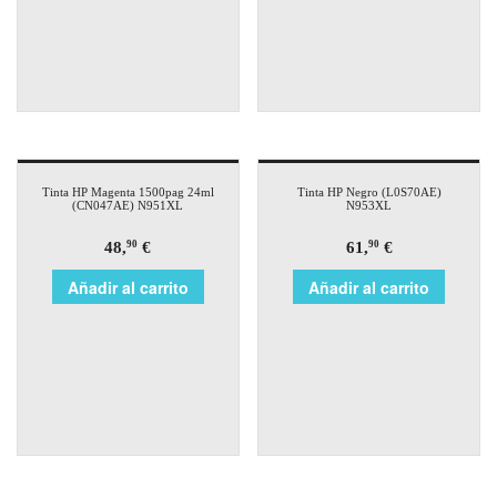
Tinta HP Magenta 1500pag 24ml
Tinta HP Negro (L0S70AE)
(CN047AE) N951XL
N953XL
48,
€
61,
€
90
90
Añadir al carrito
Añadir al carrito