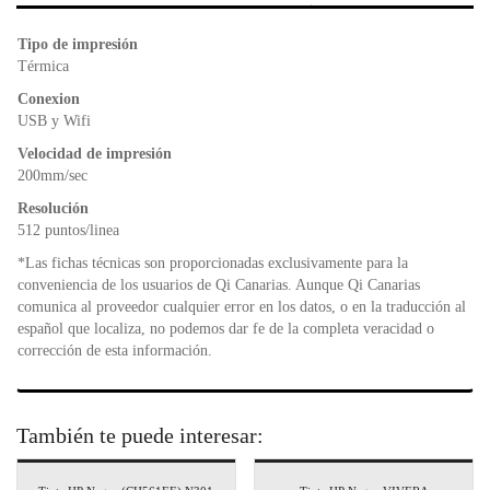
b
A
e
o
p
n
Tipo de impresión
o
p
dl
Térmica
k
y
Conexion
USB y Wifi
Velocidad de impresión
200mm/sec
Resolución
512 puntos/linea
*Las fichas técnicas son proporcionadas exclusivamente para la
conveniencia de los usuarios de Qi Canarias. Aunque Qi Canarias
comunica al proveedor cualquier error en los datos, o en la traducción al
español que localiza, no podemos dar fe de la completa veracidad o
corrección de esta información.
También te puede interesar: