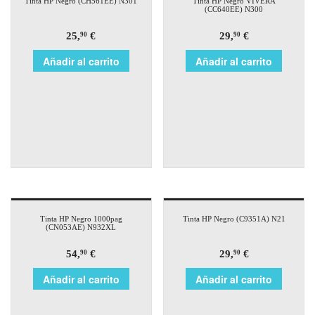
Tinta HP Negro (CH561EE) N301
Tinta HP Negro VIVERA
(CC640EE) N300
25,
€
29,
€
90
90
Añadir al carrito
Añadir al carrito
Tinta HP Negro 1000pag
Tinta HP Negro (C9351A) N21
(CN053AE) N932XL
54,
€
29,
€
90
90
Añadir al carrito
Añadir al carrito