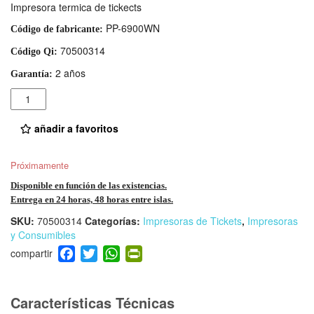
Impresora termica de tickects
PP-6900WN
Código de fabricante:
70500314
Código Qi:
2 años
Garantía:
Cantidad
añadir a favoritos
Próximamente
Disponible en función de las existencias.
Entrega en 24 horas, 48 horas entre islas.
SKU:
70500314
Categorías:
Impresoras de Tickets
,
Impresoras
y Consumibles
F
T
W
Pr
a
wi
h
in
c
tt
at
tF
e
er
s
ri
Características Técnicas