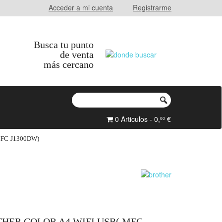
Acceder a mi cuenta
Registrarme
Busca tu punto
de venta
más cercano
0 Articulos - 0,
€
00
FC-J1300DW)
HER COLOR A4 WIFI USB( MFC-