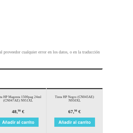
 proveedor cualquier error en los datos, o en la traducción
ta HP Magenta 1500pag 24ml
Tinta HP Negro (CN045AE)
(CN047AE) N951XL
N950XL
48,
€
67,
€
90
90
Añadir al carrito
Añadir al carrito