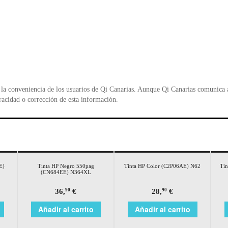
la conveniencia de los usuarios de Qi Canarias. Aunque Qi Canarias comunica al
racidad o corrección de esta información.
E)
Tinta HP Negro 550pag
Tinta HP Color (C2P06AE) N62
Tin
(CN684EE) N364XL
36,
€
28,
€
90
90
Añadir al carrito
Añadir al carrito