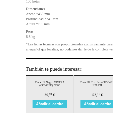
150 hojas
Dimensiones
Ancho *435 mm
Profundidad *341 mm
Altura *195 mm
Peso
8,8 kg
*Las fichas técnicas son proporcionadas exclusivamente para 
al español que localiza, no podemos dar fe de la completa ve
También te puede interesar:
Tinta HP Negro VIVERA
Tinta HP Tricolor (CH564E
(CC640EE) N300
N301XL
29,
€
52,
€
90
11
Añadir al carrito
Añadir al carrito