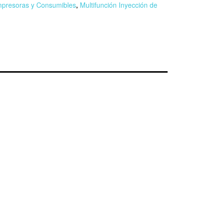
mpresoras y Consumibles
,
Multifunción Inyección de
r
n
F
l