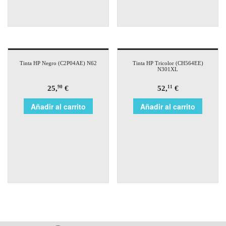
Tinta HP Negro (C2P04AE) N62
Tinta HP Tricolor (CH564EE)
N301XL
25,
€
52,
€
90
11
Añadir al carrito
Añadir al carrito