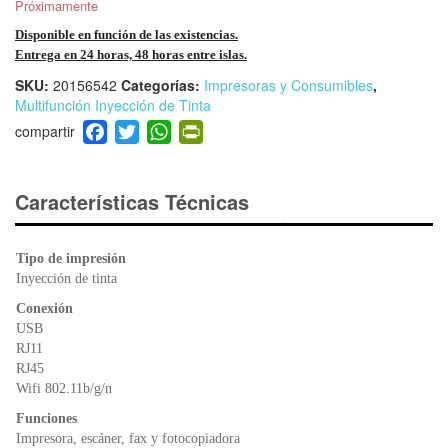
Próximamente
Disponible en función de las existencias.
Entrega en 24 horas, 48 horas entre islas.
SKU:
20156542
Categorías:
Impresoras y Consumibles
,
Multifunción Inyección de Tinta
F
T
W
Pr
a
wi
h
in
c
tt
at
tF
e
er
s
ri
Características Técnicas
b
A
e
o
p
n
Tipo de impresión
o
p
dl
Inyección de tinta
k
y
Conexión
USB
RJ11
RJ45
Wifi 802.11b/g/n
Funciones
Impresora, escáner, fax y fotocopiadora