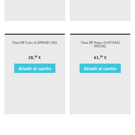
Tinta HP Color (C2P06AE) N62
Tinta HP Negro (L0S70AE)
N953XL
28,
€
61,
€
90
90
Añadir al carrito
Añadir al carrito