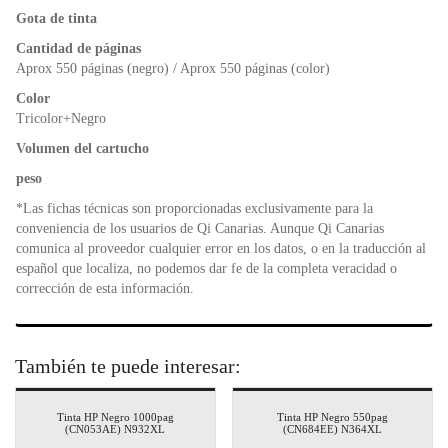
o
p
n
Gota de tinta
o
p
dl
k
y
Cantidad de páginas
Aprox 550 páginas (negro) / Aprox 550 páginas (color)
Color
Tricolor+Negro
Volumen del cartucho
peso
*Las fichas técnicas son proporcionadas exclusivamente para la
conveniencia de los usuarios de Qi Canarias. Aunque Qi Canarias
comunica al proveedor cualquier error en los datos, o en la traducción al
español que localiza, no podemos dar fe de la completa veracidad o
corrección de esta información.
También te puede interesar:
Tinta HP Negro 1000pag
Tinta HP Negro 550pag
(CN053AE) N932XL
(CN684EE) N364XL