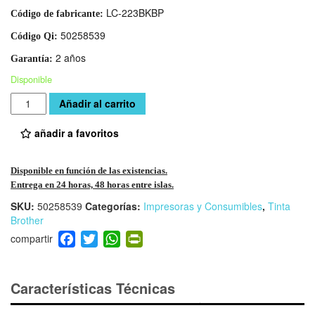
LC-223BKBP
Código de fabricante:
50258539
Código Qi:
2 años
Garantía:
Disponible
Cantidad
Añadir al carrito
añadir a favoritos
Disponible en función de las existencias.
Entrega en 24 horas, 48 horas entre islas.
SKU:
50258539
Categorías:
Impresoras y Consumibles
,
Tinta
Brother
F
T
W
Pr
a
wi
h
in
c
tt
at
tF
e
er
s
ri
Características Técnicas
b
A
e