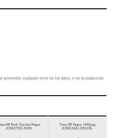
l
 proveedor cualquier error en los datos, o en la traducción
inta HP Pack Tricolor/Negro
Tinta HP Negro 1000pag
(CN637EE) N300
(CN053AE) N932XL