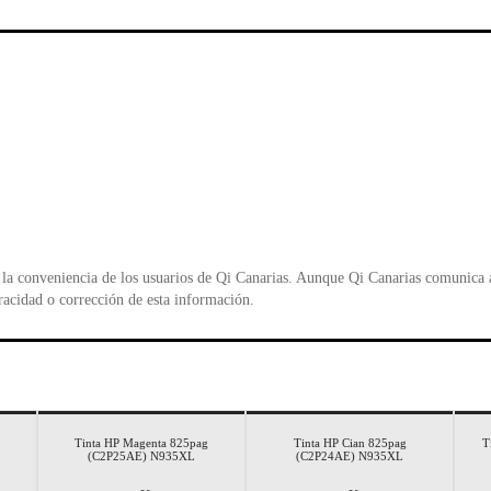
e
er
s
ri
b
A
e
o
p
n
o
p
d
k
y
la conveniencia de los usuarios de Qi Canarias. Aunque Qi Canarias comunica al
racidad o corrección de esta información.
Tinta HP Magenta 825pag
Tinta HP Cian 825pag
T
(C2P25AE) N935XL
(C2P24AE) N935XL