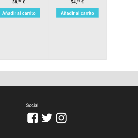
58,
€
54,
€
90
90
Añadir al carrito
Añadir al carrito
Social