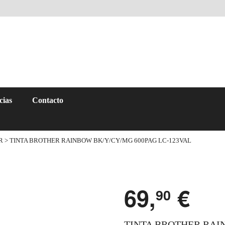
cias
Contacto
R
> TINTA BROTHER RAINBOW BK/Y/CY/MG 600PAG LC-123VAL
69,
€
90
TINTA BROTHER RAI