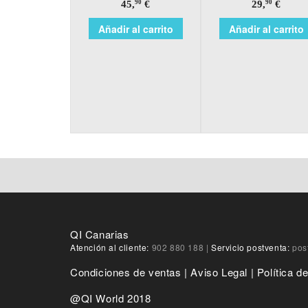
45,
€
29,
€
90
90
Añadir al carrito
Añadir al carrito
QI Canarias
Atención al cliente:
902 880 188
|
Servicio postventa:
pos
Condiciones de ventas
|
Aviso Legal
|
Política d
@QI World 2018