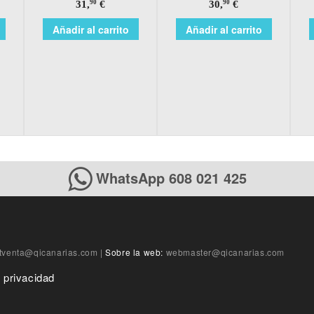
31,
€
30,
€
90
90
Añadir al carrito
Añadir al carrito
WhatsApp 608 021 425
tventa@qicanarias.com
|
Sobre la web:
webmaster@qicanarias.com
e privacidad