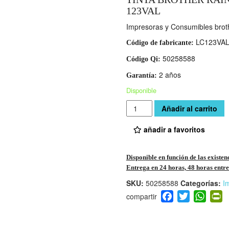
123VAL
Impresoras y Consumibles brot
LC123VA
Código de fabricante:
50258588
Código Qi:
2 años
Garantía:
Disponible
Cantidad
Añadir al carrito
añadir a favoritos
Disponible en función de las existen
Entrega en 24 horas, 48 horas entre 
SKU:
50258588
Categorías:
I
F
T
W
P
a
wi
h
i
c
tt
at
t