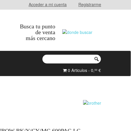
Acceder a mi cuenta
Registrarme
Busca tu punto
de venta
más cercano
0 Articulos - 0,
€
00
NBOW BK/Y/CY/MG 600PAG LC-