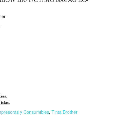
her
L
cias.
islas.
mpresoras y Consumibles
,
Tinta Brother
r
n
F