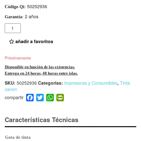
50252936
Código Qi:
2 años
Garantía:
Cantidad
añadir a favoritos
Próximamente
Disponible en función de las existencias.
Entrega en 24 horas, 48 horas entre islas.
SKU:
50252936
Categorías:
Impresoras y Consumibles
,
Tinta
canon
F
T
W
Pr
a
wi
h
in
c
tt
at
tF
e
er
s
ri
Características Técnicas
b
A
e
o
p
n
Gota de tinta