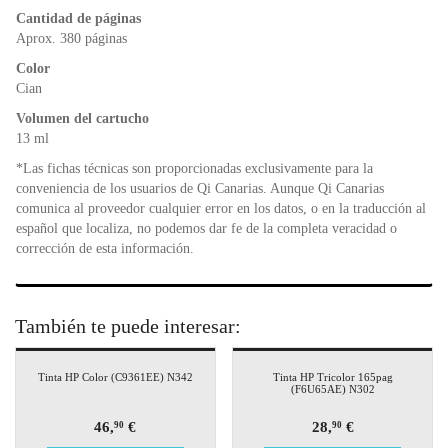
o
p
dl
k
y
Cantidad de páginas
Aprox. 380 páginas
Color
Cian
Volumen del cartucho
13 ml
*Las fichas técnicas son proporcionadas exclusivamente para la
conveniencia de los usuarios de Qi Canarias. Aunque Qi Canarias
comunica al proveedor cualquier error en los datos, o en la traducción al
español que localiza, no podemos dar fe de la completa veracidad o
corrección de esta información.
También te puede interesar:
Tinta HP Color (C9361EE) N342
Tinta HP Tricolor 165pag
(F6U65AE) N302
46,
€
28,
€
90
90