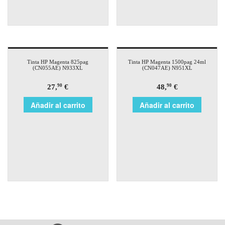
Tinta HP Magenta 825pag
Tinta HP Magenta 1500pag 24ml
(CN055AE) N933XL
(CN047AE) N951XL
27,
€
48,
€
90
90
Añadir al carrito
Añadir al carrito