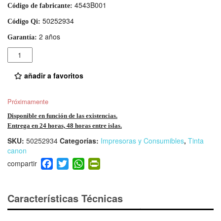
4543B001
Código de fabricante:
50252934
Código Qi:
2 años
Garantía:
Cantidad
añadir a favoritos
Próximamente
Disponible en función de las existencias.
Entrega en 24 horas, 48 horas entre islas.
SKU:
50252934
Categorías:
Impresoras y Consumibles
,
Tinta
canon
F
T
W
Pr
a
wi
h
in
c
tt
at
tF
e
er
s
ri
Características Técnicas
b
A
e