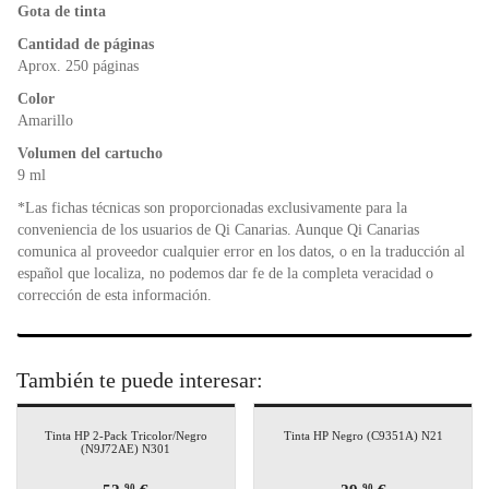
o
p
n
Gota de tinta
o
p
dl
k
y
Cantidad de páginas
Aprox. 250 páginas
Color
Amarillo
Volumen del cartucho
9 ml
*Las fichas técnicas son proporcionadas exclusivamente para la
conveniencia de los usuarios de Qi Canarias. Aunque Qi Canarias
comunica al proveedor cualquier error en los datos, o en la traducción al
español que localiza, no podemos dar fe de la completa veracidad o
corrección de esta información.
También te puede interesar:
Tinta HP 2-Pack Tricolor/Negro
Tinta HP Negro (C9351A) N21
(N9J72AE) N301
90
90