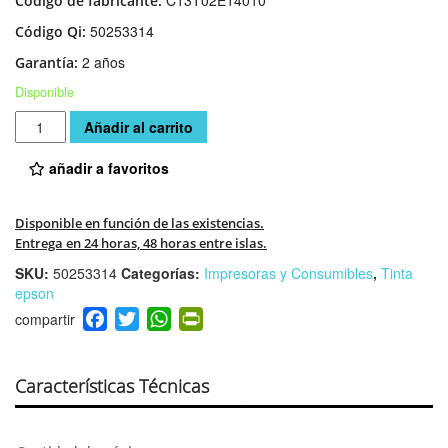
C13T02E14010
Código de fabricante:
50253314
Código Qi:
2 años
Garantía:
Disponible
Cantidad
Añadir al carrito
añadir a favoritos
Disponible en función de las existencias.
Entrega en 24 horas, 48 horas entre islas.
SKU:
50253314
Categorías:
Impresoras y Consumibles
,
Tinta
epson
F
T
W
Pr
a
wi
h
in
c
tt
at
tF
e
er
s
ri
Características Técnicas
b
A
e
o
p
n