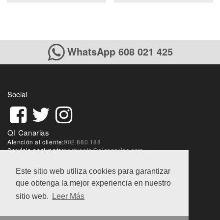
WhatsApp 608 021 425
Social
QI Canarias
Atención al cliente:
902 880 188
Servicio postventa:
postventa@qicanarias.com
Sobre la web:
webmaster@qicanarias.com
Este sitio web utiliza cookies para garantizar
que obtenga la mejor experiencia en nuestro
Condiciones de ventas
|
Aviso Legal
|
Política de
privacidad
sitio web.
Leer Más
@QI World 2018