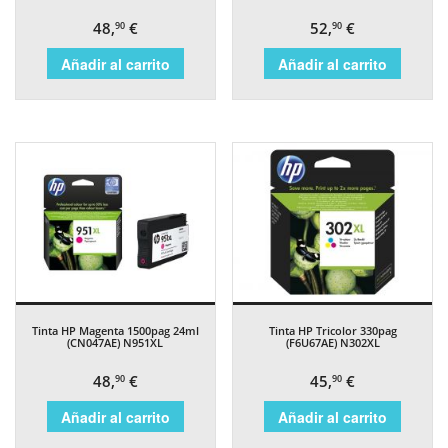
48,
€
52,
€
90
90
Añadir al carrito
Añadir al carrito
Tinta HP Magenta 1500pag 24ml
Tinta HP Tricolor 330pag
(CN047AE) N951XL
(F6U67AE) N302XL
48,
€
45,
€
90
90
Añadir al carrito
Añadir al carrito