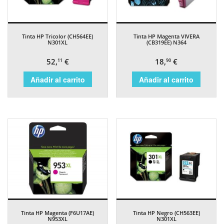
Tinta HP Tricolor (CH564EE)
Tinta HP Magenta VIVERA
N301XL
(CB319EE) N364
52,
€
18,
€
11
90
Añadir al carrito
Añadir al carrito
Tinta HP Magenta (F6U17AE)
Tinta HP Negro (CH563EE)
N953XL
N301XL