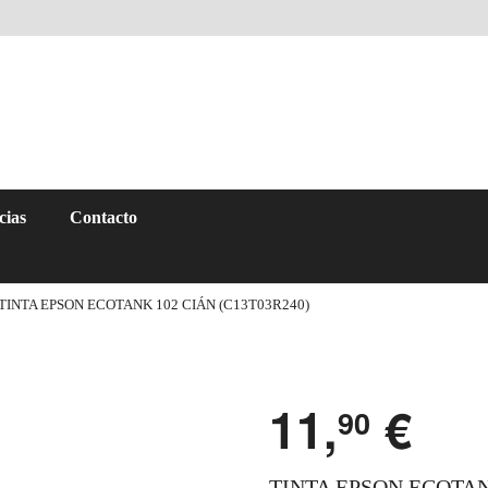
cias
Contacto
TINTA EPSON ECOTANK 102 CIÁN (C13T03R240)
11,
€
90
TINTA EPSON ECOTANK