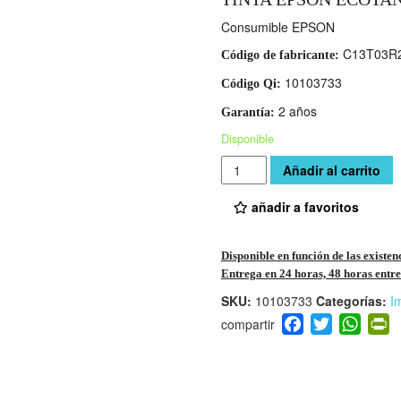
Consumible EPSON
C13T03R
Código de fabricante:
10103733
Código Qi:
2 años
Garantía:
Disponible
Cantidad
Añadir al carrito
añadir a favoritos
Disponible en función de las existen
Entrega en 24 horas, 48 horas entre 
SKU:
10103733
Categorías:
I
F
T
W
P
a
wi
h
i
c
tt
at
t
e
er
s
ri