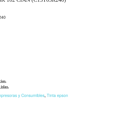
240
cias.
islas.
mpresoras y Consumibles
,
Tinta epson
r
n
F