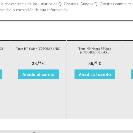
la conveniencia de los usuarios de Qi Canarias. Aunque Qi Canarias comunica al
racidad o corrección de esta información.
N21
Tinta HP Color (C2P06AE) N62
Tinta HP Negro 550pag
(CN684EE) N364XL
28,
€
36,
€
90
90
Añadir al carrito
Añadir al carrito