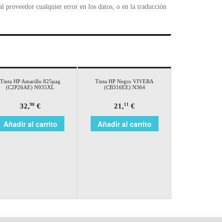
 proveedor cualquier error en los datos, o en la traducción
Tinta HP Amarillo 825pag
Tinta HP Negro VIVERA
(C2P26AE) N935XL
(CB316EE) N364
32,
€
21,
€
90
11
Añadir al carrito
Añadir al carrito