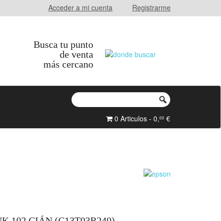
Acceder a mi cuenta
Registrarme
Busca tu punto
de venta
más cercano
0 Articulos - 0,
€
00
 102 CIÁN (C13T03R240)