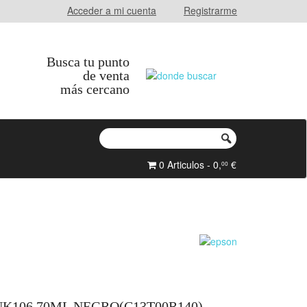
Acceder a mi cuenta
Registrarme
Busca tu punto
de venta
más cercano
0 Articulos - 0,
€
00
K106 70ML NEGRO(C13T00R140)