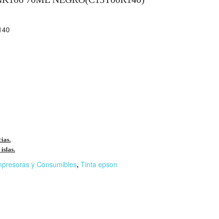
140
cias.
islas.
mpresoras y Consumibles
,
Tinta epson
r
n
F