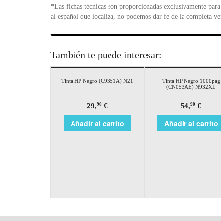
*Las fichas técnicas son proporcionadas exclusivamente para 
al español que localiza, no podemos dar fe de la completa ve
También te puede interesar:
Tinta HP Negro (C9351A) N21
Tinta HP Negro 1000pag
(CN053AE) N932XL
29,
€
54,
€
90
90
Añadir al carrito
Añadir al carrito