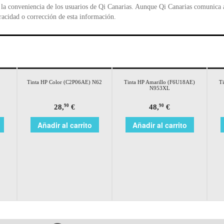
la conveniencia de los usuarios de Qi Canarias. Aunque Qi Canarias comunica al
racidad o corrección de esta información.
Tinta HP Color (C2P06AE) N62
Tinta HP Amarillo (F6U18AE)
T
N953XL
28,
€
48,
€
90
90
Añadir al carrito
Añadir al carrito