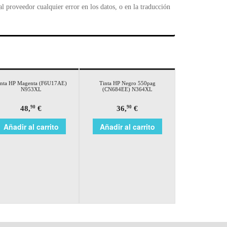
 proveedor cualquier error en los datos, o en la traducción
inta HP Magenta (F6U17AE)
Tinta HP Negro 550pag
N953XL
(CN684EE) N364XL
48,
€
36,
€
90
90
Añadir al carrito
Añadir al carrito