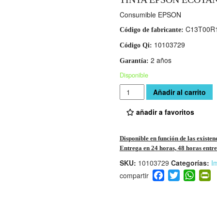
Consumible EPSON
C13T00R
Código de fabricante:
10103729
Código Qi:
2 años
Garantía:
Disponible
Cantidad
Añadir al carrito
añadir a favoritos
Disponible en función de las existen
Entrega en 24 horas, 48 horas entre 
SKU:
10103729
Categorías:
I
F
T
W
P
a
wi
h
i
c
tt
at
t
e
er
s
ri