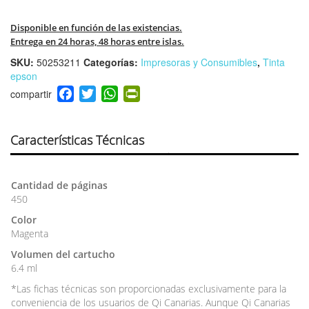
Disponible en función de las existencias.
Entrega en 24 horas, 48 horas entre islas.
SKU:
50253211
Categorías:
Impresoras y Consumibles
,
Tinta
epson
F
T
W
Pr
a
wi
h
in
c
tt
at
tF
e
er
s
ri
Características Técnicas
b
A
e
o
p
n
Cantidad de páginas
o
p
dl
450
k
y
Color
Magenta
Volumen del cartucho
6.4 ml
*Las fichas técnicas son proporcionadas exclusivamente para la
conveniencia de los usuarios de Qi Canarias. Aunque Qi Canarias