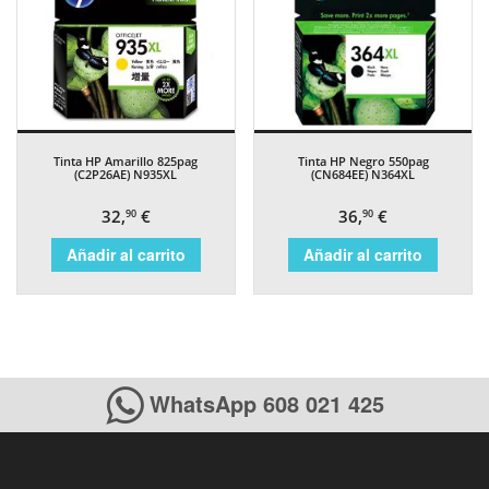
Tinta HP Amarillo 825pag
Tinta HP Negro 550pag
(C2P26AE) N935XL
(CN684EE) N364XL
32,
€
36,
€
90
90
Añadir al carrito
Añadir al carrito
WhatsApp 608 021 425