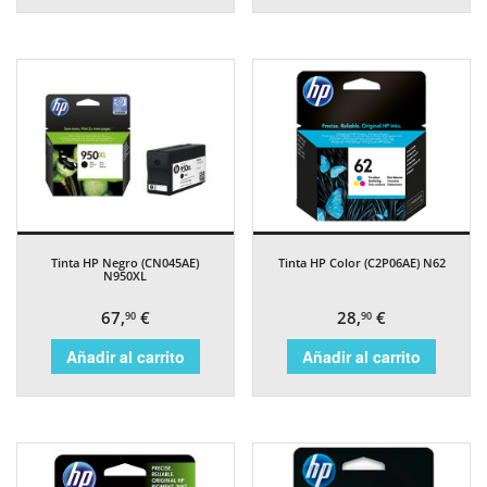
Tinta HP Negro (CN045AE)
Tinta HP Color (C2P06AE) N62
N950XL
67,
€
28,
€
90
90
Añadir al carrito
Añadir al carrito