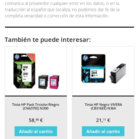
comunica al proveedor cualquier error en los datos, o en la
traducción al español que localiza, no podemos dar fe de la
completa veracidad o corrección de esta información.
También te puede interesar:
Tinta HP Pack Tricolor/Negro
Tinta HP Negro VIVERA
(CN637EE) N300
(CB316EE) N364
58,
€
21,
€
90
11
Añadir al carrito
Añadir al carrito