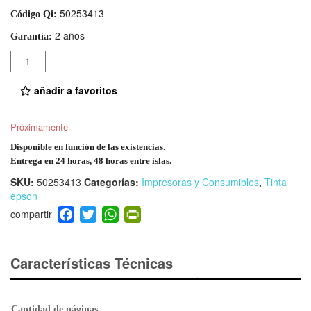
50253413
Código Qi:
2 años
Garantía:
Cantidad
añadir a favoritos
Próximamente
Disponible en función de las existencias.
Entrega en 24 horas, 48 horas entre islas.
SKU:
50253413
Categorías:
Impresoras y Consumibles
,
Tinta
epson
F
T
W
Pr
a
wi
h
in
c
tt
at
tF
e
er
s
ri
Características Técnicas
b
A
e
o
p
n
Cantidad de páginas