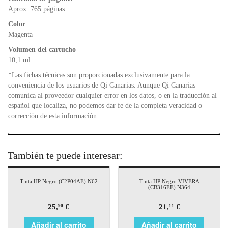
o
p
dl
k
y
Aprox. 765 páginas.
Color
Magenta
Volumen del cartucho
10,1 ml
*Las fichas técnicas son proporcionadas exclusivamente para la
conveniencia de los usuarios de Qi Canarias. Aunque Qi Canarias
comunica al proveedor cualquier error en los datos, o en la traducción al
español que localiza, no podemos dar fe de la completa veracidad o
corrección de esta información.
También te puede interesar:
Tinta HP Negro (C2P04AE) N62
Tinta HP Negro VIVERA
(CB316EE) N364
25,
€
21,
€
90
11
Añadir al carrito
Añadir al carrito