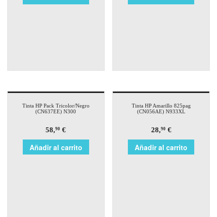
Tinta HP Pack Tricolor/Negro
Tinta HP Amarillo 825pag
(CN637EE) N300
(CN056AE) N933XL
58,
€
28,
€
90
90
Añadir al carrito
Añadir al carrito