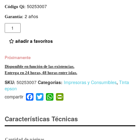
50253007
Código Qi:
2 años
Garantía:
Cantidad
añadir a favoritos
Próximamente
Disponible en función de las existencias.
Entrega en 24 horas, 48 horas entre islas.
SKU:
50253007
Categorías:
Impresoras y Consumibles
,
Tinta
epson
F
T
W
Pr
a
wi
h
in
c
tt
at
tF
e
er
s
ri
Características Técnicas
b
A
e
o
p
n
Cantidad de páginas