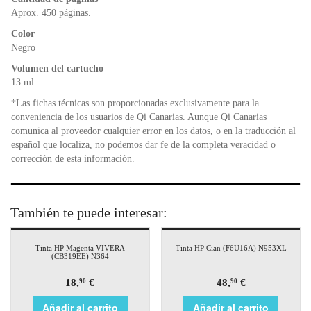
o
p
dl
k
y
Aprox. 450 páginas.
Color
Negro
Volumen del cartucho
13 ml
*Las fichas técnicas son proporcionadas exclusivamente para la
conveniencia de los usuarios de Qi Canarias. Aunque Qi Canarias
comunica al proveedor cualquier error en los datos, o en la traducción al
español que localiza, no podemos dar fe de la completa veracidad o
corrección de esta información.
También te puede interesar:
Tinta HP Magenta VIVERA
Tinta HP Cian (F6U16A) N953XL
(CB319EE) N364
18,
€
48,
€
90
90
Añadir al carrito
Añadir al carrito