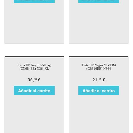
Tinta HP Negro 550pag
Tinta HP Negro VIVERA
(CN684EE) N364XL
(CB316EE) N364
36,
€
21,
€
90
11
Añadir al carrito
Añadir al carrito