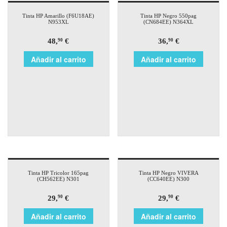
Tinta HP Amarillo (F6U18AE)
Tinta HP Negro 550pag
N953XL
(CN684EE) N364XL
48,
€
36,
€
90
90
Añadir al carrito
Añadir al carrito
Tinta HP Tricolor 165pag
Tinta HP Negro VIVERA
(CH562EE) N301
(CC640EE) N300
29,
€
29,
€
90
90
Añadir al carrito
Añadir al carrito