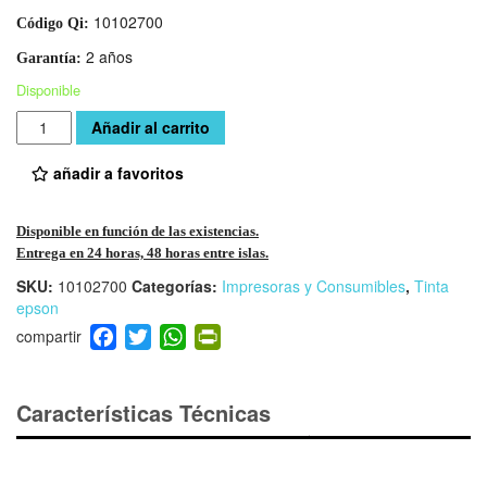
10102700
Código Qi:
2 años
Garantía:
Disponible
Cantidad
Añadir al carrito
añadir a favoritos
Disponible en función de las existencias.
Entrega en 24 horas, 48 horas entre islas.
SKU:
10102700
Categorías:
Impresoras y Consumibles
,
Tinta
epson
F
T
W
Pr
a
wi
h
in
c
tt
at
tF
e
er
s
ri
Características Técnicas
b
A
e
o
p
n