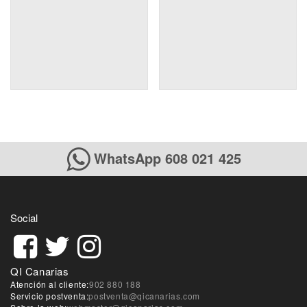
WhatsApp 608 021 425
Social
QI Canarias
Atención al cliente:
902 880 188
Servicio postventa:
postventa@qicanarias.com