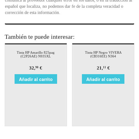
comunica al proveedor cualquier error en los datos, o en la traducción al
español que localiza, no podemos dar fe de la completa veracidad o
corrección de esta información.
También te puede interesar:
Tinta HP Amarillo 825pag
Tinta HP Negro VIVERA
(C2P26AE) N935XL
(CB316EE) N364
32,
€
21,
€
90
11
Añadir al carrito
Añadir al carrito