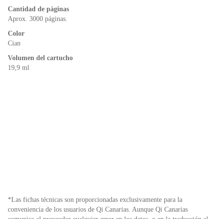
o
p
dl
k
y
Cantidad de páginas
Aprox. 3000 páginas.
Color
Cian
Volumen del cartucho
19,9 ml
*Las fichas técnicas son proporcionadas exclusivamente para la
conveniencia de los usuarios de Qi Canarias. Aunque Qi Canarias