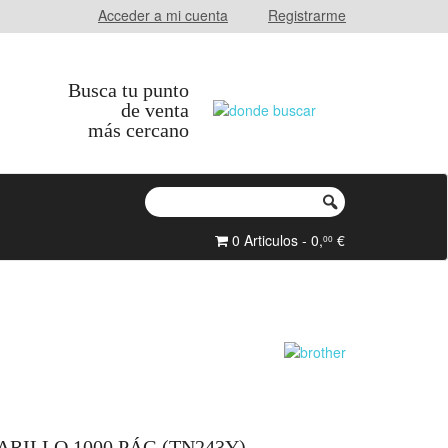
Acceder a mi cuenta
Registrarme
Busca tu punto
de venta
más cercano
0 Articulos - 0,
€
00
ILLO 1000 PÁG (TN243Y)