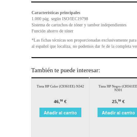
Características principales
1.000 pág. según ISO/IEC19798
Sistema de cartuchos de tóner y tambor independientes
Función ahorro de tóner
*Las fichas técnicas son proporcionadas exclusivamente para 
al español que localiza, no podemos dar fe de la completa ve
También te puede interesar:
Tinta HP Color (C9361EE) N342
Tinta HP Negro (CH561EE
N301
46,
€
25,
€
90
90
Añadir al carrito
Añadir al carrito