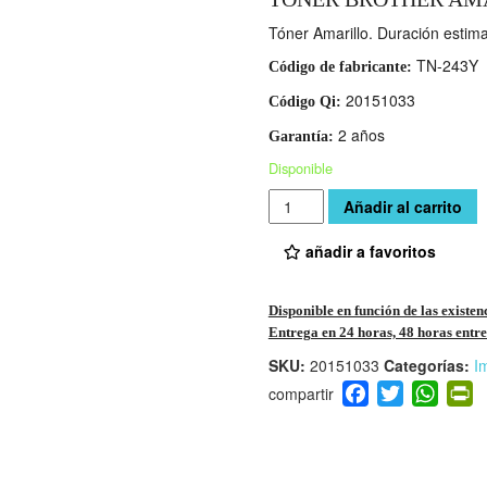
Tóner Amarillo. Duración esti
TN-243Y
Código de fabricante:
20151033
Código Qi:
2 años
Garantía:
Disponible
Cantidad
Añadir al carrito
añadir a favoritos
Disponible en función de las existen
Entrega en 24 horas, 48 horas entre 
SKU:
20151033
Categorías:
I
F
T
W
P
a
wi
h
i
c
tt
at
t
e
er
s
ri