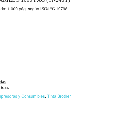
mada: 1.000 pág. según ISO/IEC 19798
cias.
islas.
mpresoras y Consumibles
,
Tinta Brother
r
n
F