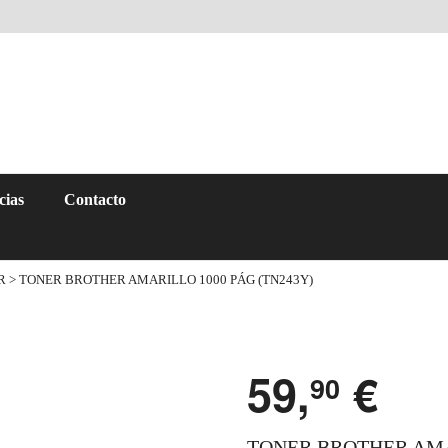
cias
Contacto
R
> TONER BROTHER AMARILLO 1000 PÁG (TN243Y)
59,
€
90
TONER BROTHER AMAR