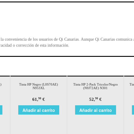
b
A
e
o
p
n
o
p
d
k
y
la conveniencia de los usuarios de Qi Canarias. Aunque Qi Canarias comunica al
racidad o corrección de esta información.
)
Tinta HP Negro (L0S70AE)
Tinta HP 2-Pack Tricolor/Negro
Ti
N953XL
(N9J72AE) N301
61,
€
52,
€
90
90
Añadir al carrito
Añadir al carrito