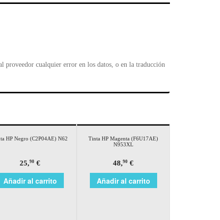
l
 proveedor cualquier error en los datos, o en la traducción
nta HP Negro (C2P04AE) N62
Tinta HP Magenta (F6U17AE)
N953XL
25,
€
48,
€
90
90
Añadir al carrito
Añadir al carrito