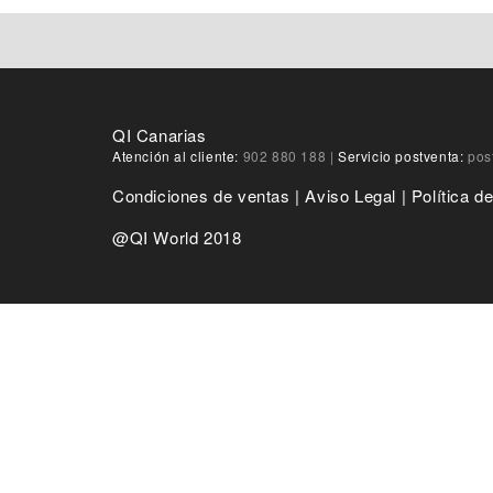
QI Canarias
Atención al cliente:
902 880 188
|
Servicio postventa:
pos
Condiciones de ventas
|
Aviso Legal
|
Política d
@QI World 2018