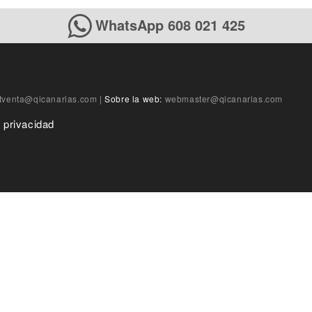
WhatsApp 608 021 425
tventa@qicanarias.com
|
Sobre la web:
webmaster@qicanarias.com
e privacidad