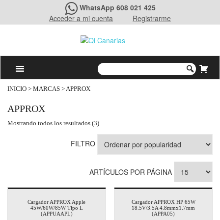
WhatsApp 608 021 425
Acceder a mi cuenta
Registrarme
INICIO
> MARCAS > APPROX
APPROX
Mostrando todos los resultados (3)
FILTRO
ARTÍCULOS POR PÁGINA
Cargador APPROX Apple
Cargador APPROX HP 65W
45W/60W/85W Tipo L
18.5V/3.5A 4.8mmx1.7mm
(APPUAAPL)
(APPA05)