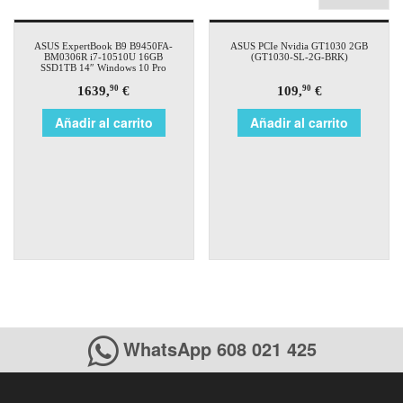
ASUS ExpertBook B9 B9450FA-
ASUS PCIe Nvidia GT1030 2GB
BM0306R i7-10510U 16GB
(GT1030-SL-2G-BRK)
SSD1TB 14″ Windows 10 Pro
1639,
€
109,
€
90
90
Añadir al carrito
Añadir al carrito
WhatsApp 608 021 425