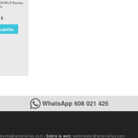
SW-8G 8 Puertos
it
€
carrito
WhatsApp 608 021 425
tventa@qicanarias.com
|
Sobre la web:
webmaster@qicanarias.com