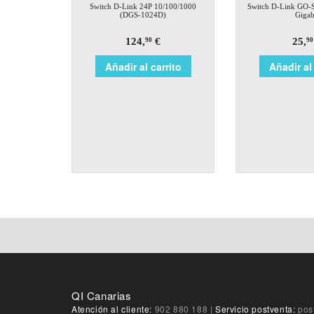
Switch D-Link 24P 10/100/1000
Switch D-Link GO-
(DGS-1024D)
Gigab
124,
€
25,
90
90
Añadir al carrito
Añadir al 
QI Canarias
Atención al cliente:
902 880 188
|
Servicio postventa:
pos