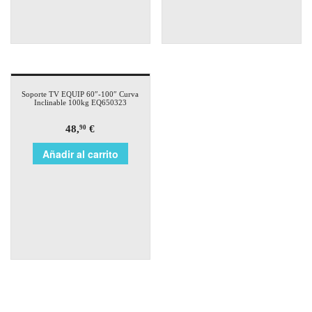
Soporte TV EQUIP 60″-100″ Curva
Inclinable 100kg EQ650323
48,
€
90
Añadir al carrito