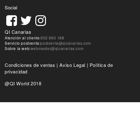
Social
QI Canarias
Atención al cliente:
902 880 188
Servicio postventa:
postventa@qicanarias.com
Sobre la web:
webmaster@qicanarias.com
Condiciones de ventas
|
Aviso Legal
|
Política de
privacidad
@QI World 2018