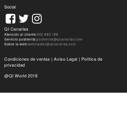
Social
QI Canarias
Atención al cliente:
902 880 188
Servicio postventa:
postventa@qicanarias.com
Sobre la web:
webmaster@qicanarias.com
Condiciones de ventas
|
Aviso Legal
|
Política de
privacidad
@QI World 2018