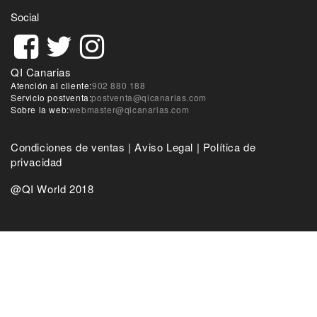
Social
QI Canarias
Atención al cliente:
902 880 188
Servicio postventa:
postventa@qicanarias.com
Sobre la web:
webmaster@qicanarias.com
Condiciones de ventas
|
Aviso Legal
|
Política de
privacidad
@QI World 2018