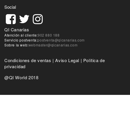
Social
QI Canarias
Atención al cliente:
902 880 188
Servicio postventa:
postventa@qicanarias.com
Sobre la web:
webmaster@qicanarias.com
Condiciones de ventas
|
Aviso Legal
|
Política de
privacidad
@QI World 2018