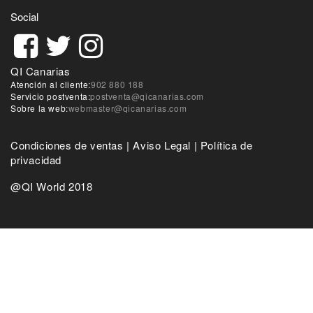
Social
QI Canarias
Atención al cliente:
902 880 188
Servicio postventa:
postventa@qicanarias.com
Sobre la web:
webmaster@qicanarias.com
Condiciones de ventas
|
Aviso Legal
|
Política de
privacidad
@QI World 2018