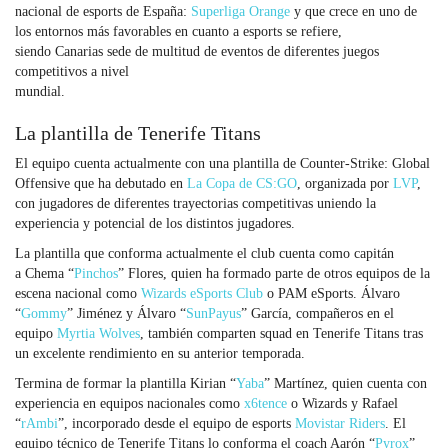
nacional de esports de España:
Superliga Orange
y que crece en uno de
los entornos más favorables en cuanto a esports se refiere,
siendo Canarias sede de multitud de eventos de diferentes juegos
competitivos a nivel
mundial.
La plantilla de Tenerife Titans
El equipo cuenta actualmente con una plantilla de Counter-Strike: Global
Offensive que ha debutado en
La Copa de CS:GO
, organizada por
LVP
,
con jugadores de diferentes trayectorias competitivas uniendo la
experiencia y potencial de los distintos jugadores.
La plantilla que conforma actualmente el club cuenta como capitán
a Chema “
Pinchos
” Flores, quien ha formado parte de otros equipos de la
escena nacional como
Wizards eSports Club
o PAM eSports. Álvaro
“
Gommy
” Jiménez y Álvaro “
SunPayus
” García, compañeros en el
equipo
Myrtia Wolves
, también comparten squad en Tenerife Titans tras
un excelente rendimiento en su anterior temporada.
Termina de formar la plantilla Kirian “
Yaba
” Martínez, quien cuenta con
experiencia en equipos nacionales como
x6tence
o Wizards y Rafael
“
rAmbi
”, incorporado desde el equipo de esports
Movistar Riders
. El
equipo técnico de Tenerife Titans lo conforma el coach Aarón “
Pyrox
”