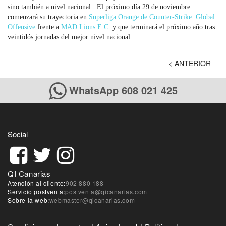
sino también a nivel nacional. El próximo día 29 de noviembre
comenzará su trayectoria en
Superliga Orange de Counter-Strike: Global
Offensive
frente a
MAD Lions E.C.
y que terminará el próximo año tras
veintidós jornadas del mejor nivel nacional.
< ANTERIOR
Nave
de
entr
WhatsApp 608 021 425
Social
QI Canarias
Atención al cliente:
902 880 188
Servicio postventa:
postventa@qicanarias.com
Sobre la web:
webmaster@qicanarias.com