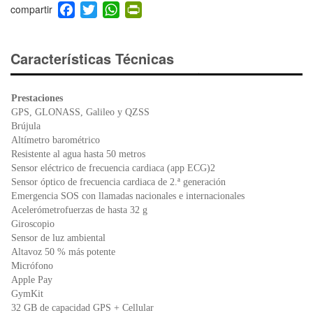
F
T
W
Pr
a
wi
h
in
c
tt
at
tF
e
er
s
ri
Características Técnicas
b
A
e
o
p
n
Prestaciones
o
p
dl
GPS, GLONASS, Galileo y QZSS
k
y
Brújula
Altímetro barométrico
Resistente al agua hasta 50 metros
Sensor eléctrico de frecuencia cardiaca (app ECG)2
Sensor óptico de frecuencia cardiaca de 2.ª generación
Emergencia SOS con llamadas nacionales e internacionales
Acelerómetrofuerzas de hasta 32 g
Giroscopio
Sensor de luz ambiental
Altavoz 50 % más potente
Micrófono
Apple Pay
GymKit
32 GB de capacidad GPS + Cellular