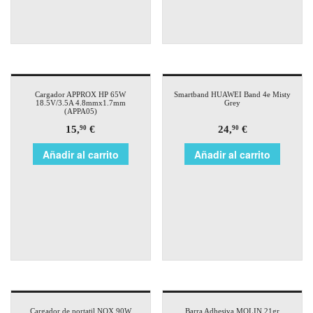
Cargador APPROX HP 65W
Smartband HUAWEI Band 4e Misty
18.5V/3.5A 4.8mmx1.7mm
Grey
(APPA05)
15,
€
24,
€
90
90
Añadir al carrito
Añadir al carrito
Cargador de portatil NOX 90W
Barra Adhesiva MOLIN 21gr