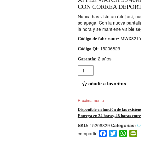
CON CORREA DEPORT
Nunca has visto un reloj así, n
se apaga. Con la nueva pantalla
la hora y se mantiene visible 
MWX82TY
Código de fabricante:
15206829
Código Qi:
2 años
Garantía:
Cantidad
añadir a favoritos
Próximamente
Disponible en función de las existen
Entrega en 24 horas, 48 horas entre 
SKU:
15206829
Categorías:
O
F
T
W
P
a
wi
h
i