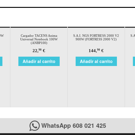
90W
Cargador TACENS Anima
S.A.I. NGS FORTRESS 2000 V2
S.
Universal Notebook 100W
900W (FORTRESS 2000 V2)
(ANBP100)
22,
€
144,
€
90
90
Añadir al carrito
Añadir al carrito
WhatsApp 608 021 425