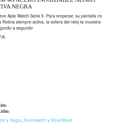
IVA NEGRA
uevo Aple Watch Serie 5. Para empezar, su pantalla no
 Retina siempre activa, la esfera del reloj te muestra
segundo a segundo
/A
cias.
islas.
cio y Hogar
,
Smartwatch y SmartBand
r
n