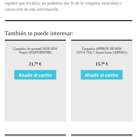
español que localiza, no podemos dar fe de la completa veracidad o
corrección de esta información.
También te puede interesar:
Cargador de portatil NOX 90W
Cargador APPROX HP 90W
Negro (NXPWR90NB)
19V/4.74A 7.4mmx5mm (APPA01)
21,
€
15,
€
90
90
Añadir al carrito
Añadir al carrito