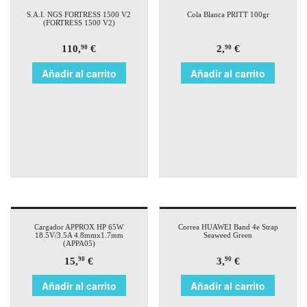
S.A.I. NGS FORTRESS 1500 V2
Cola Blanca PRITT 100gr
(FORTRESS 1500 V2)
110,
€
2,
€
90
90
Añadir al carrito
Añadir al carrito
Cargador APPROX HP 65W
Correa HUAWEI Band 4e Strap
18.5V/3.5A 4.8mmx1.7mm
Seaweed Green
(APPA05)
15,
€
3,
€
90
90
Añadir al carrito
Añadir al carrito