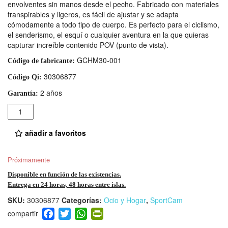
envolventes sin manos desde el pecho. Fabricado con materiales
transpirables y ligeros, es fácil de ajustar y se adapta
cómodamente a todo tipo de cuerpo. Es perfecto para el ciclismo,
el senderismo, el esquí o cualquier aventura en la que quieras
capturar increíble contenido POV (punto de vista).
GCHM30-001
Código de fabricante:
30306877
Código Qi:
2 años
Garantía:
Cantidad
añadir a favoritos
Próximamente
Disponible en función de las existencias.
Entrega en 24 horas, 48 horas entre islas.
SKU:
30306877
Categorías:
Ocio y Hogar
,
SportCam
F
T
W
Pr
a
wi
h
in