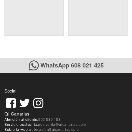
WhatsApp 608 021 425
Social
QI Canarias
Atención al cliente:
902 880 188
Servicio postventa:
postventa@qicanarias.com
Sobre la web:
webmaster@qicanarias.com