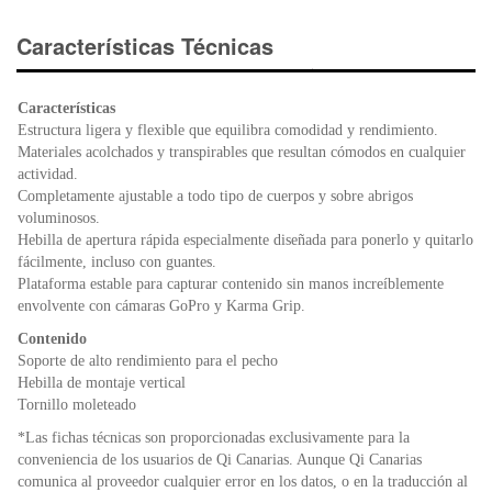
c
tt
at
tF
e
er
s
ri
Características Técnicas
b
A
e
o
p
n
Características
o
p
dl
Estructura ligera y flexible que equilibra comodidad y rendimiento.
k
y
Materiales acolchados y transpirables que resultan cómodos en cualquier
actividad.
Completamente ajustable a todo tipo de cuerpos y sobre abrigos
voluminosos.
Hebilla de apertura rápida especialmente diseñada para ponerlo y quitarlo
fácilmente, incluso con guantes.
Plataforma estable para capturar contenido sin manos increíblemente
envolvente con cámaras GoPro y Karma Grip.
Contenido
Soporte de alto rendimiento para el pecho
Hebilla de montaje vertical
Tornillo moleteado
*Las fichas técnicas son proporcionadas exclusivamente para la
conveniencia de los usuarios de Qi Canarias. Aunque Qi Canarias
comunica al proveedor cualquier error en los datos, o en la traducción al