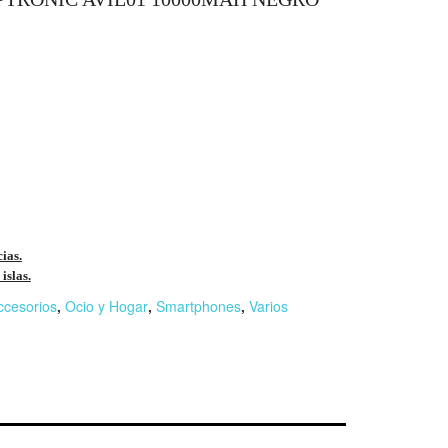
cias.
islas.
ccesorios
,
Ocio y Hogar
,
Smartphones
,
Varios
r
n
F