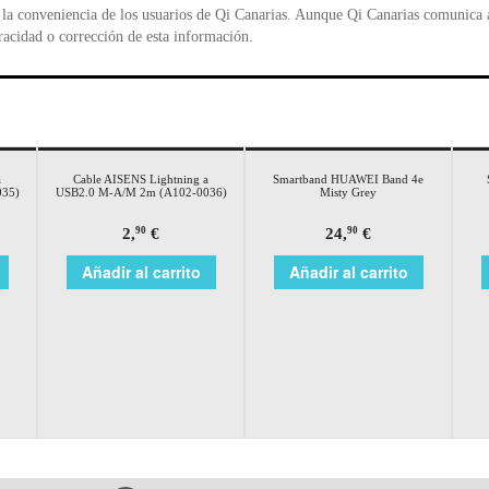
la conveniencia de los usuarios de Qi Canarias. Aunque Qi Canarias comunica al
racidad o corrección de esta información.
a
Cable AISENS Lightning a
Smartband HUAWEI Band 4e
035)
USB2.0 M-A/M 2m (A102-0036)
Misty Grey
2,
€
24,
€
90
90
Añadir al carrito
Añadir al carrito