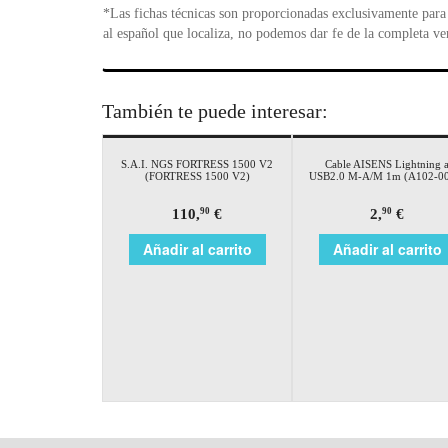
*Las fichas técnicas son proporcionadas exclusivamente para 
al español que localiza, no podemos dar fe de la completa ve
También te puede interesar:
S.A.I. NGS FORTRESS 1500 V2
Cable AISENS Lightning 
(FORTRESS 1500 V2)
USB2.0 M-A/M 1m (A102-0
110,
€
2,
€
90
90
Añadir al carrito
Añadir al carrito