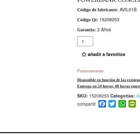
AVIL01B
Código de fabricante:
15208253
Código Qi:
2 Años
Garantía:
Cantidad
añadir a favoritos
Próximamente
Disponible en función de las existen
Entrega en 24 horas, 48 horas entre 
SKU:
15208253
Categorías:
A
F
T
W
P
a
wi
h
i
c
tt
at
t
e
er
s
ri
b
A
e