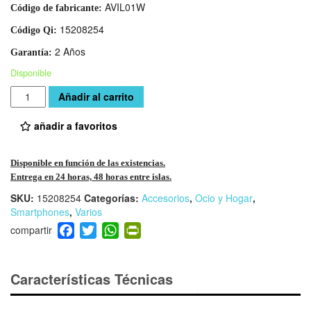
AVIL01W
Código de fabricante:
15208254
Código Qi:
2 Años
Garantía:
Disponible
Cantidad
Añadir al carrito
añadir a favoritos
Disponible en función de las existencias.
Entrega en 24 horas, 48 horas entre islas.
SKU:
15208254
Categorías:
Accesorios
,
Ocio y Hogar
,
Smartphones
,
Varios
F
T
W
Pr
a
wi
h
in
c
tt
at
tF
e
er
s
ri
Características Técnicas
b
A
e