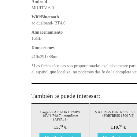
Android
MIUITV 6.0
Wifi/Bluetooth
ac dualband/ BT4.0
Almacenamiento
16GB
Dimensiones
410x291x88mm
*Las fichas técnicas son proporcionadas exclusivamente para 
al español que localiza, no podemos dar fe de la completa ve
También te puede interesar:
Cargador APPROX HP 90W
S.A.I. NGS FORTRESS 1500
19V/4.74A 7.4mmx5mm
(FORTRESS 1500 V2)
(APPA01)
15,
€
110,
€
90
90