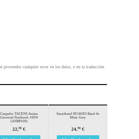
 proveedor cualquier error en los datos, o en la traducción
Cargador TACENS Anima
Smartband HUAWEI Band 4e
Universal Notebook 100W
Misty Grey
(ANBP100)
22,
€
24,
€
90
90