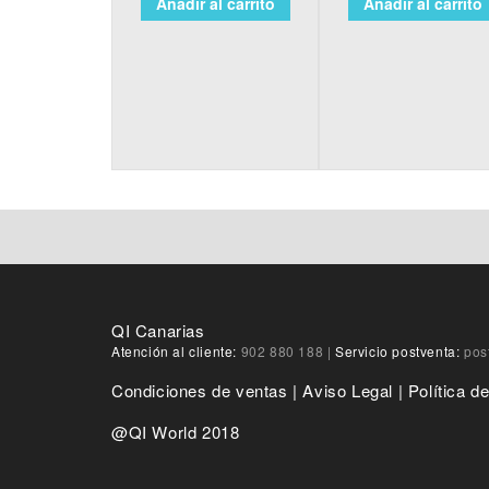
Añadir al carrito
Añadir al carrito
QI Canarias
Atención al cliente:
902 880 188
|
Servicio postventa:
pos
Condiciones de ventas
|
Aviso Legal
|
Política d
@QI World 2018