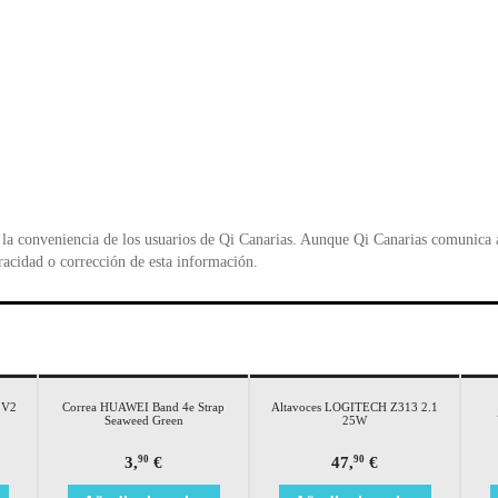
la conveniencia de los usuarios de Qi Canarias. Aunque Qi Canarias comunica al
racidad o corrección de esta información.
 V2
Correa HUAWEI Band 4e Strap
Altavoces LOGITECH Z313 2.1
Seaweed Green
25W
3,
€
47,
€
90
90