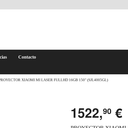
cias
Contacto
PROYECTOR XIAOMI MI LASER FULLHD 16GB 150″ (SJL4005GL)
1522,
€
90
PROYECTOR XIAOMI M