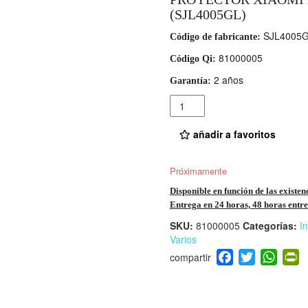
(SJL4005GL)
SJL4005
Código de fabricante:
81000005
Código Qi:
2 años
Garantía:
Cantidad
añadir a favoritos
Próximamente
Disponible en función de las existen
Entrega en 24 horas, 48 horas entre 
SKU:
81000005
Categorías:
I
Varios
F
T
W
P
a
wi
h
i
c
tt
at
t
e
er
s
ri