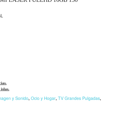
GL
cias.
islas.
magen y Sonido
,
Ocio y Hogar
,
TV Grandes Pulgadas
,
r
n
F