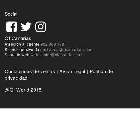
Social
QI Canarias
Atención al cliente:
902 880 188
Servicio postventa:
postventa@qicanarias.com
Sobre la web:
webmaster@qicanarias.com
Condiciones de ventas
|
Aviso Legal
|
Política de
privacidad
@QI World 2018