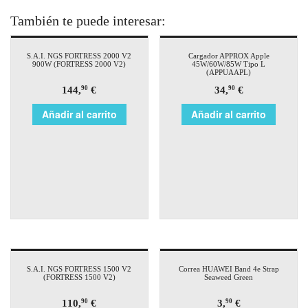
También te puede interesar:
S.A.I. NGS FORTRESS 2000 V2
Cargador APPROX Apple
900W (FORTRESS 2000 V2)
45W/60W/85W Tipo L
(APPUAAPL)
144,
€
34,
€
90
90
Añadir al carrito
Añadir al carrito
S.A.I. NGS FORTRESS 1500 V2
Correa HUAWEI Band 4e Strap
(FORTRESS 1500 V2)
Seaweed Green
110,
€
3,
€
90
90