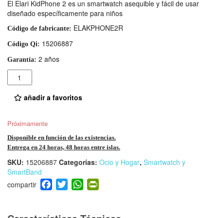
El Elari KidPhone 2 es un smartwatch asequible y fácil de usar
diseñado específicamente para niños
ELAKPHONE2R
Código de fabricante:
15206887
Código Qi:
2 años
Garantía:
Cantidad
añadir a favoritos
Próximamente
Disponible en función de las existencias.
Entrega en 24 horas, 48 horas entre islas.
SKU:
15206887
Categorías:
Ocio y Hogar
,
Smartwatch y
SmartBand
F
T
W
Pr
a
wi
h
in
c
tt
at
tF