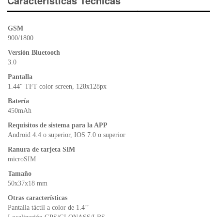
e
er
s
ri
Características Técnicas
b
A
e
o
p
n
GSM
o
p
dl
900/1800
k
y
Versión Bluetooth
3.0
Pantalla
1.44″ TFT color screen, 128x128px
Batería
450mAh
Requisitos de sistema para la APP
Android 4.4 o superior, IOS 7.0 o superior
Ranura de tarjeta SIM
microSIM
Tamaño
50x37x18 mm
Otras características
Pantalla táctil a color de 1.4’’