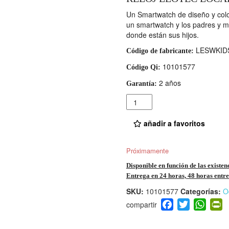
Un Smartwatch de diseño y colo
un smartwatch y los padres y 
donde están sus hijos.
LESWKID
Código de fabricante:
10101577
Código Qi:
2 años
Garantía:
Cantidad
añadir a favoritos
Próximamente
Disponible en función de las existen
Entrega en 24 horas, 48 horas entre 
SKU:
10101577
Categorías:
O
F
T
W
P
a
wi
h
i
c
tt
at
t