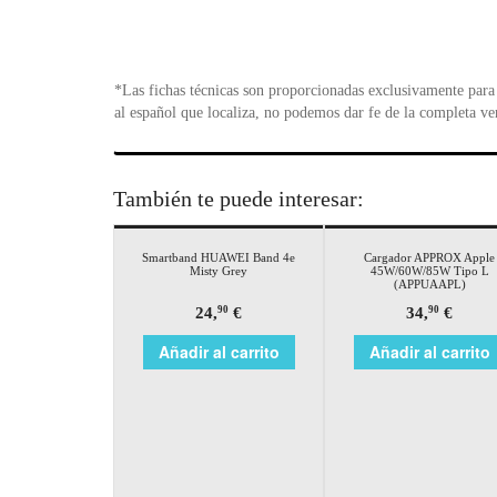
*Las fichas técnicas son proporcionadas exclusivamente para 
al español que localiza, no podemos dar fe de la completa ve
También te puede interesar:
Smartband HUAWEI Band 4e
Cargador APPROX Apple
Misty Grey
45W/60W/85W Tipo L
(APPUAAPL)
24,
€
34,
€
90
90
Añadir al carrito
Añadir al carrito