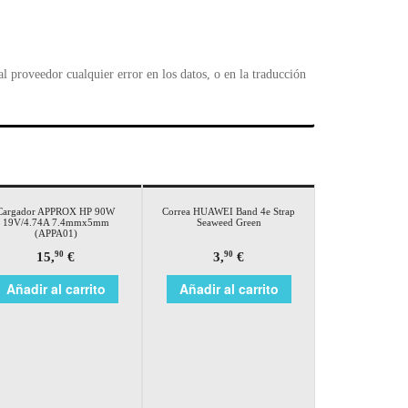
 proveedor cualquier error en los datos, o en la traducción
Cargador APPROX HP 90W
Correa HUAWEI Band 4e Strap
19V/4.74A 7.4mmx5mm
Seaweed Green
(APPA01)
15,
€
3,
€
90
90
Añadir al carrito
Añadir al carrito