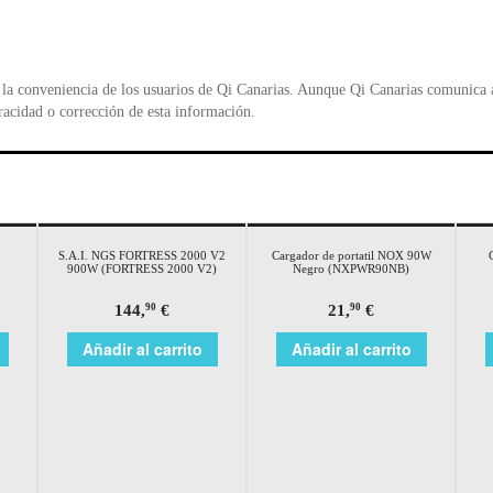
la conveniencia de los usuarios de Qi Canarias. Aunque Qi Canarias comunica al
racidad o corrección de esta información.
S.A.I. NGS FORTRESS 2000 V2
Cargador de portatil NOX 90W
900W (FORTRESS 2000 V2)
Negro (NXPWR90NB)
144,
€
21,
€
90
90
Añadir al carrito
Añadir al carrito