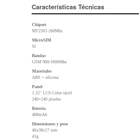
Características Técnicas
Chipset
MT2503 260Mhz
MicroSIM
Sí
Bandas
GSM 900/1800Mhz
Materiales
ABS + silicona
Panel
1.22″ LCS Color táctil
240×240 píxeles
Batería
400mAh
Dimensiones y peso
46x38x17 mm
41g