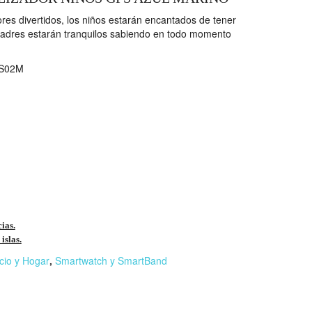
res divertidos, los niños estarán encantados de tener
madres estarán tranquilos sabiendo en todo momento
S02M
cias.
islas.
cio y Hogar
,
Smartwatch y SmartBand
r
n
F